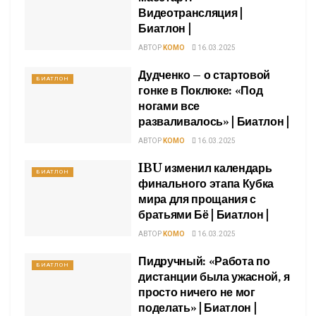
Видеотрансляция |
Биатлон |
АВТОР
KOMO
16.03.2025
Дудченко – о стартовой
БИАТЛОН
гонке в Поклюке: «Под
ногами все
разваливалось» | Биатлон |
АВТОР
KOMO
16.03.2025
IBU изменил календарь
БИАТЛОН
финального этапа Кубка
мира для прощания с
братьями Бё | Биатлон |
АВТОР
KOMO
16.03.2025
Пидручный: «Работа по
БИАТЛОН
дистанции была ужасной, я
просто ничего не мог
поделать» | Биатлон |