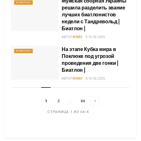
Мужская сборная Украины
БИАТЛОН
решила разделить звание
лучших биатлонистов
недели с Тандревольд |
Биатлон |
АВТОР
KOMO
14.03.2025
На этапе Кубка мира в
БИАТЛОН
Поклюке под угрозой
проведения две гонки |
Биатлон |
АВТОР
KOMO
14.03.2025
1
2
…
64
СТРАНИЦА 1 ИЗ 64-X