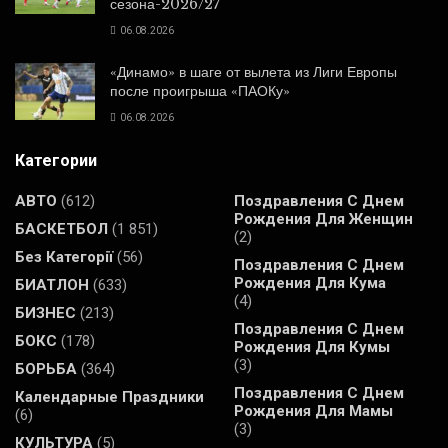
сезона-2026/27
06.08.2026
«Динамо» в шаге от вылета из Лиги Европы
после проигрыша «ПАОКу»
06.08.2026
Категории
АВТО
(612)
Поздравления С Днем
Рождения Для Женщин
БАСКЕТБОЛ
(1 851)
(2)
Без Категорії
(56)
Поздравления С Днем
Рождения Для Кума
БИАТЛОН
(633)
(4)
БИЗНЕС
(213)
Поздравления С Днем
БОКС
(178)
Рождения Для Кумы
(3)
БОРЬБА
(364)
Поздравления С Днем
Календарные Праздники
Рождения Для Мамы
(6)
(3)
КУЛЬТУРА
(5)