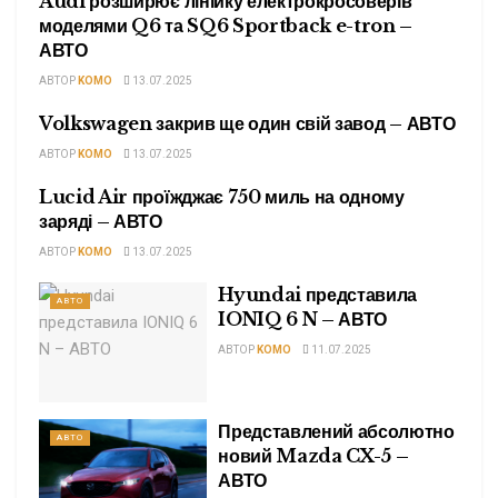
Audi розширює лінійку електрокросоверів
АВТО
моделями Q6 та SQ6 Sportback e-tron –
АВТО
АВТОР
KOMO
13.07.2025
Volkswagen закрив ще один свій завод – АВТО
АВТО
АВТОР
KOMO
13.07.2025
Lucid Air проїжджає 750 миль на одному
АВТО
заряді – АВТО
АВТОР
KOMO
13.07.2025
Hyundai представила
АВТО
IONIQ 6 N – АВТО
АВТОР
KOMO
11.07.2025
Представлений абсолютно
АВТО
новий Mazda CX-5 –
АВТО