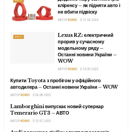
АВТО
кліренсу – як підняти авто і
не вбити підвіску
АВТОР
KOMO
15.04.2026
Lexus RZ: електричний
АВТО
прорив у сучасному
модельному ряду –
Останні новини України –
WOW
АВТОР
KOMO
10.09.2025
Купити Toyota з пробігом у офіційного
АВТО
автодилера – Останні новини України – WOW
АВТОР
KOMO
06.08.2025
Lamborghini випускає новий суперкар
АВТО
Temerario GT3 – АВТО
АВТОР
KOMO
13.07.2025