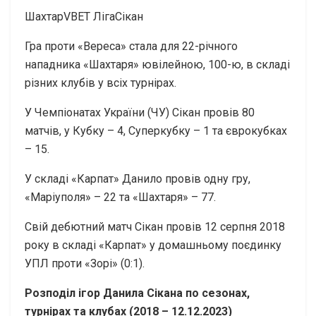
ШахтарVBET ЛігаСікан
Гра проти «Вереса» стала для 22-річного
нападника «Шахтаря» ювілейною, 100-ю, в складі
різних клубів у всіх турнірах.
У Чемпіонатах України (ЧУ) Сікан провів 80
матчів, у Кубку – 4, Суперкубку – 1 та єврокубках
– 15.
У складі «Карпат» Данило провів одну гру,
«Маріуполя» – 22 та «Шахтаря» – 77.
Свій дебютний матч Сікан провів 12 серпня 2018
року в складі «Карпат» у домашньому поєдинку
УПЛ проти «Зорі» (0:1).
Розподіл ігор
Данила Сікана
по сезонах,
турнірах та клубах (2018 – 12.12.2023)