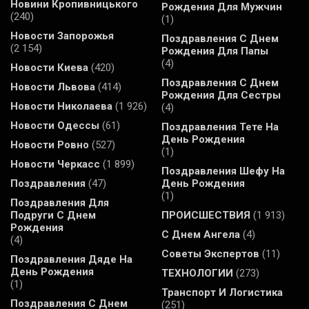
Новини Кропивницького
Рождения Для Мужчин
(240)
(1)
Новости Запорожья
Поздравления С Днем
(2 154)
Рождения Для Папы
(4)
Новости Киева
(420)
Поздравления С Днем
Новости Львова
(414)
Рождения Для Сестры
Новости Николаева
(1 926)
(4)
Новости Одессы
(61)
Поздравления Тете На
День Рождения
Новости Ровно
(527)
(1)
Новости Черкасс
(1 899)
Поздравления Шефу На
Поздравления
(47)
День Рождения
(1)
Поздравления Для
Подруги С Днем
ПРОИСШЕСТВИЯ
(1 913)
Рождения
С Днем Ангела
(4)
(4)
Советы Экспертов
(11)
Поздравления Дяде На
День Рождения
ТЕХНОЛОГИИ
(273)
(1)
Транспорт И Логистика
Поздравления С Днем
(251)