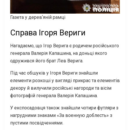
Газета у деревʼяній рамці
Справа Ігоря Вериги
Нагадаємо, що Ігор Верига є родичем російського
генерала Валерія Капашина, на доньці якого
одружився його брат Лев Верига.
Під час обшуків у Ігоря Вериги знайшли
елементи розкоші у вигляді прикрас та елементів
декору й вилучили російські нагороди та вісім
фотографій генерала Валерія Капашина.
У експосадовця також знайшли чотири футляри з
нагрудними знаками «За военную доблесть» з
пустими посвідченнями.