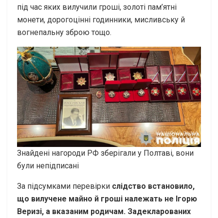
під час яких вилучили гроші, золоті пам’ятні
монети, дорогоцінні годинники, мисливську й
вогнепальну зброю тощо.
Знайдені нагороди РФ зберігали у Полтаві, вони
були непідписані
За підсумками перевірки
слідство встановило,
що вилучене майно й гроші належать не Ігорю
Веризі, а вказаним родичам. Задекларованих