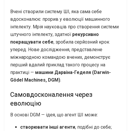
Вчені створили систему ШІ, яка сама себе
вдосконалює: прорив у еволюції машинного
інтелекту. Мрія науковців про створення системи
штучного інтелекту, здатної
рекурсивно
покращувати себе
, зробила серйозний крок
уперед. Нове дослідження, представлене
міжнародною командою вчених, демонструє
перший вдалий приклад такого процесу на
практиці —
машини Дарвіна-Геделя (Darwin-
Gödel Machines, DGM)
.
Самовдосконалення через
еволюцію
В основі DGM — ідея, що агент ШІ може:
створювати інші агенти
, подібні до себе;