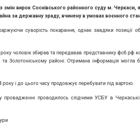
з змін вирок Соснівського районного суду м. Черкаси, 
айна за державну зраду, вчинену в умовах воєнного стан
каржуючи суворість покарання, однак завдяки позиції о
 року чоловік збирав та передавав представнику фсб рф коо
си та Золотоніському районі. Отримана інформація могла
 року і до цього часу продовжує перебувати під вартою.
у провадженні проводилось слідчими УСБУ в Черкаській 
ури