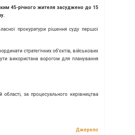
яким 45-річного жителя засуджено до 15
у.
бласної прокуратури рішення суду першої
рдинати стратегічних об’єктів, військових
 бути використана ворогом для планування
області, за процесуального керівництва
Джерело