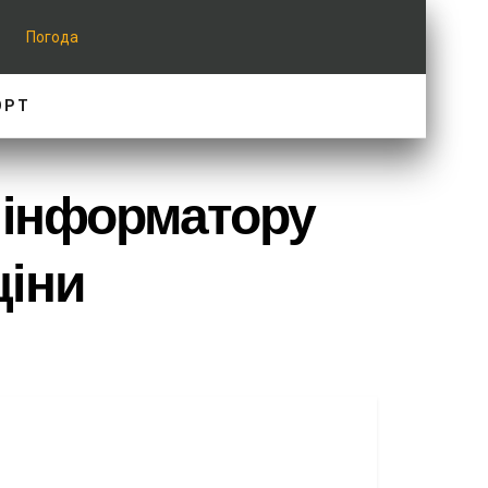
Погода
ОРТ
 інформатору
щіни