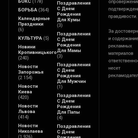
БОКС
(178)
опровержени
Поздравления
С Днем
подтвержден
БОРЬБА
(364)
Рождения
правдивости.
Календарные
Для Кумы
Праздники
(3)
(6)
За достоверн
Поздравления
КУЛЬТУРА
(5)
и содержани
С Днем
Рождения
рекламных
Новини
Для Мамы
Кропивницького
материалов
(3)
(240)
ответственно
Поздравления
Новости
несет
С Днем
Запорожья
рекламодател
Рождения
(2 154)
Для Мужчин
Новости
(1)
Киева
Поздравления
(420)
С Днем
Новости
Рождения
Львова
Для Папы
(414)
(4)
Новости
Поздравления
Николаева
С Днем
(1 926)
Рождения