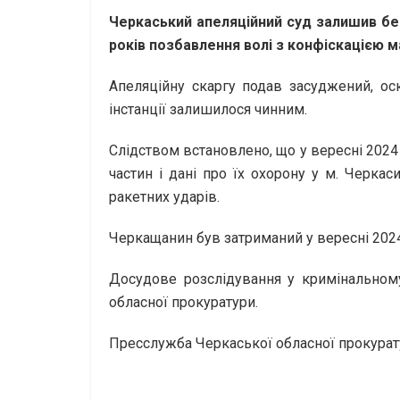
Черкаський апеляційний суд залишив бе
років позбавлення волі з конфіскацією м
Апеляційну скаргу подав засуджений, ос
інстанції залишилося чинним.
Слідством встановлено, що у вересні 2024
частин і дані про їх охорону у м. Черка
ракетних ударів.
Черкащанин був затриманий у вересні 2024
Досудове розслідування у кримінальном
обласної прокуратури.
Пресслужба Черкаської обласної прокурат