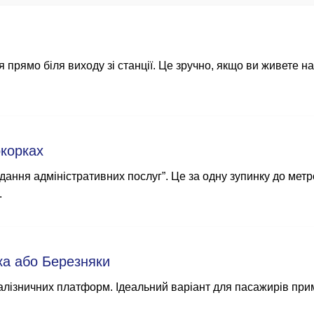
 прямо біля виходу зі станції. Це зручно, якщо ви живете н
окорках
дання адміністративних послуг”. Це за одну зупинку до метро
.
вка або Березняки
алізничних платформ. Ідеальний варіант для пасажирів прим