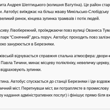
ита Андрея Шептицького (колишня Ватутіна). Це район старо
чки. Автобус виїжджає на більш жваву Микільсько-Слобідську 
великий ринок, кінцева зупинка трамваїв і потік людей.
масиву Лівобережний, проїжджаючи повз вулиці Ованеса Тум
і парк “Сонячний” десь поруч. Автобус проходить повз заліз
боко занурюється в Березняки.
ківській відчувається справжня спальна атмосфера: двори-к
Павла Тичини, минає місцеву поліклініку, невеличку церкву, 
і відраховують зупинки.
на. Автобус спускається до станції Березняки і їде вздовж
зничний міст. Перетнувши міст, ви потрапляєте в промислову
у надання адміністративних послуг) і фінішує прямо біля в