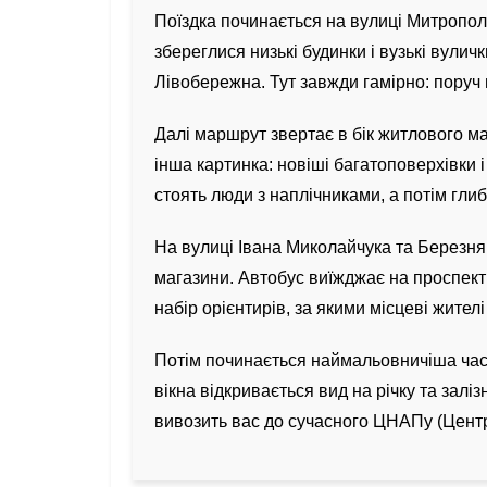
Поїздка починається на вулиці Митропол
збереглися низькі будинки і вузькі вули
Лівобережна. Тут завжди гамірно: поруч 
Далі маршрут звертає в бік житлового 
інша картинка: новіші багатоповерхівки 
стоять люди з наплічниками, а потім гли
На вулиці Івана Миколайчука та Березня
магазини. Автобус виїжджає на проспект 
набір орієнтирів, за якими місцеві жител
Потім починається наймальовничіша части
вікна відкривається вид на річку та залі
вивозить вас до сучасного ЦНАПу (Центр