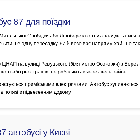
ус 87 для поїздки
Микільської Слобідки або Лівобережного масиву дістатися на
бити ще одну пересадку. 87-й везе вас напряму, хай і не так
в ЦНАП на вулиці Ревуцького (біля метро Осокорки) з Берез
порт або реєстрацію, не роблячи гак через весь район.
ористується приміськими електричками. Автобус зупиняється 
а потязі з підвезенням додому.
7 автобусі у Києві