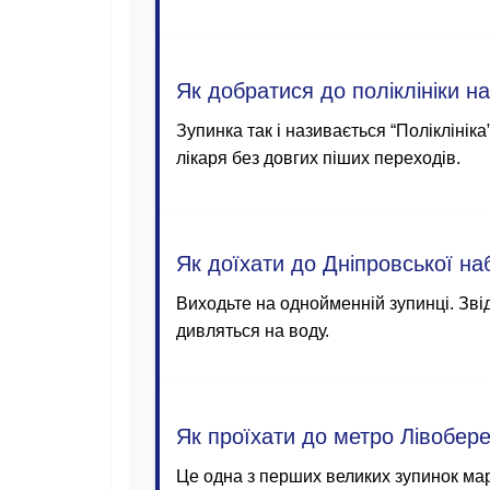
Як добратися до поліклініки н
Зупинка так і називається “Поліклінік
лікаря без довгих піших переходів.
Як доїхати до Дніпровської на
Виходьте на однойменній зупинці. Звід
дивляться на воду.
Як проїхати до метро Лівобер
Це одна з перших великих зупинок марш