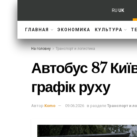
RU
UK
ГЛАВНАЯ
ЭКОНОМИКА
КУЛЬТУРА
Т
На головну
Транспорт и логистика
Автобус 87 Киї
графік руху
Автор
Komo
09.06.2026
в разделе
Транспорт и л