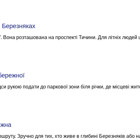
а Березняках
а”. Вона розташована на проспекті Тичини. Для літніх людей
бережної
си рукою подати до паркової зони біля річки, де місцеві жи
ежна
руту. Зручно для тих, хто живе в глибині Березняків або на