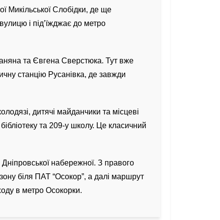
ї Микільської Слобідки, де ще
вулицю і під’їжджає до метро
аняна та Євгена Сверстюка. Тут вже
ничну станцію Русанівка, де завжди
олодязі, дитячі майданчики та місцеві
бібліотеку та 209-у школу. Це класичний
 Дніпровської набережної. З правого
 зону біля ПАТ “Осокор”, а далі маршрут
ходу в метро Осокорки.