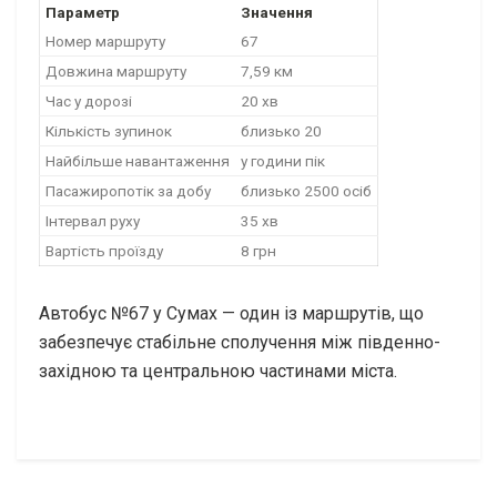
Параметр
Значення
Номер маршруту
67
Довжина маршруту
7,59 км
Час у дорозі
20 хв
Кількість зупинок
близько 20
Найбільше навантаження
у години пік
Пасажиропотік за добу
близько 2500 осіб
Інтервал руху
35 хв
Вартість проїзду
8 грн
Автобус №67 у Сумах — один із маршрутів, що
забезпечує стабільне сполучення між південно-
західною та центральною частинами міста.