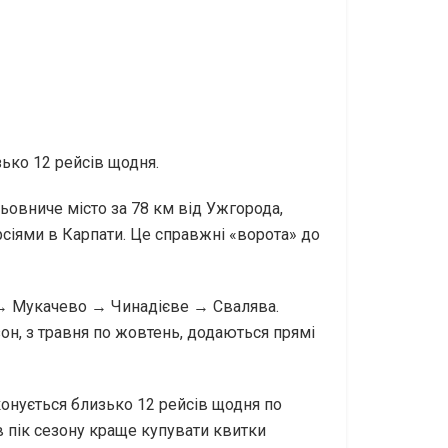
зько 12 рейсів щодня.
ьовниче місто за 78 км від Ужгорода,
іями в Карпати. Це справжні «ворота» до
 → Мукачево → Чинадієве → Свалява.
езон, з травня по жовтень, додаються прямі
иконується близько 12 рейсів щодня по
 в пік сезону краще купувати квитки