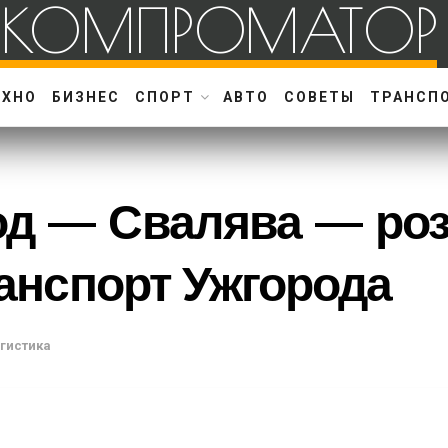
КОМПРОМАТОР
ЕХНО
БИЗНЕС
СПОРТ
АВТО
СОВЕТЫ
ТРАНСП
од — Свалява — розк
ранспорт Ужгорода
огистика