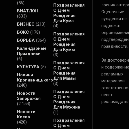
(56)
зрения автор
Поздравления
С Днем
БИАТЛОН
Оценочные
Рождения
(633)
суждения не
Для Кума
БИЗНЕС
(213)
подлежат
(4)
БОКС
(178)
опровержени
Поздравления
С Днем
подтвержден
БОРЬБА
(364)
Рождения
правдивости.
Календарные
Для Кумы
Праздники
(3)
(6)
За достоверн
Поздравления
КУЛЬТУРА
(5)
и содержани
С Днем
Рождения
рекламных
Новини
Для Мамы
Кропивницького
материалов
(3)
(240)
ответственно
Поздравления
Новости
несет
С Днем
Запорожья
рекламодател
Рождения
(2 154)
Для Мужчин
Новости
(1)
Киева
Поздравления
(420)
С Днем