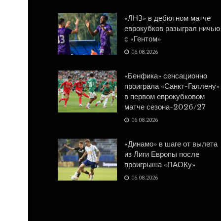
«ЛНЗ» в дебютном матче
еврокубков разыграл ничью
с «Гентом»
06.08.2026
«Бенфика» сенсационно
проиграла «Санкт-Галлену»
в первом еврокубковом
матче сезона-2026/27
06.08.2026
«Динамо» в шаге от вылета
из Лиги Европы после
проигрыша «ПАОКу»
06.08.2026