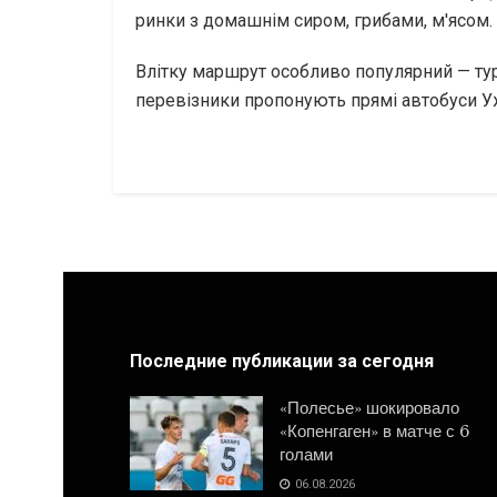
ринки з домашнім сиром, грибами, м'ясом.
Влітку маршрут особливо популярний — тури
перевізники пропонують прямі автобуси Уж
Последние публикации за сегодня
«Полесье» шокировало
«Копенгаген» в матче с 6
голами
06.08.2026