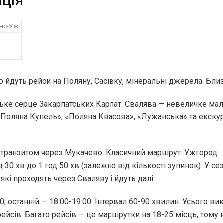
ція
анс-Уж
 йдуть рейси на Поляну, Сасівку, мінеральні джерела. Бли
ьке серце Закарпатських Карпат. Свалява — невеличке мал
оляна Купель», «Поляна Квасова», «Лужанська» та екскурс
ь транзитом через Мукачево. Класичний маршрут: Ужгород
д 30 хв до 1 год 50 хв (залежно від кількості зупинок). У с
 які проходять через Сваляву і йдуть далі.
0, останній — 18:00-19:00. Інтервал 60-90 хвилин. Усього в
рейсів. Багато рейсів — це маршрутки на 18-25 місць, тому