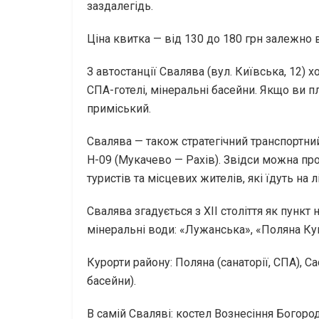
заздалегідь.
Ціна квитка — від 130 до 180 грн залежно 
З автостанції Свалява (вул. Київська, 12) х
СПА-готелі, мінеральні басейни. Якщо ви п
приміський.
Свалява — також стратегічний транспортний 
H-09 (Мукачево — Рахів). Звідси можна про
туристів та місцевих жителів, які їдуть на 
Свалява згадується з XII століття як пунк
мінеральні води: «Лужанська», «Поляна Ку
Курорти району: Поляна (санаторії, СПА), С
басейни).
В самій Сваляві: костел Вознесіння Богород