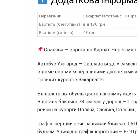
Додаткова інформа
Перевізник
Закарпатавтотранс, ПП Тр
Вартість (безготівка)
від 130 грн
Вартість (готівка)
23 грн
Свалява — ворота до Карпат. Через місто
Автобус Ужгород — Свалява веде у самісін
відоме своїми мінеральними джерелами «П
гірських курортів Закарпаття.
Більшість автобусів цього напрямку йдут
Відстань близько 78 км, час у дорозі — 1 го
рейси на курорти Поляна, Сасівка, Солочин,
Графік: перший рейс зазвичай близько 06:0
будням. У вихідні графік коротший — 8-10 