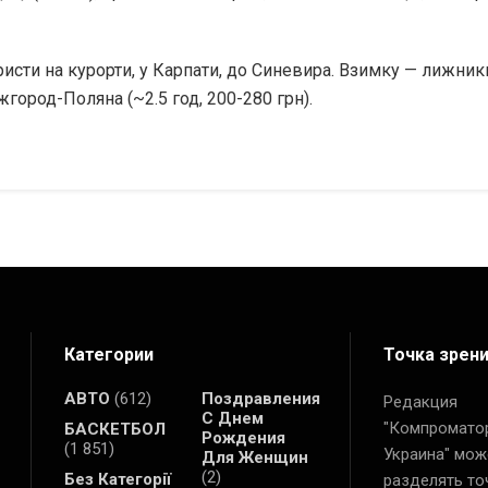
сти на курорти, у Карпати, до Синевира. Взимку — лижники
город-Поляна (~2.5 год, 200-280 грн).
Категории
Точка зрен
АВТО
(612)
Поздравления
Редакция
С Днем
"Компромато
БАСКЕТБОЛ
Рождения
(1 851)
Украина" мож
Для Женщин
(2)
Без Категорії
разделять то