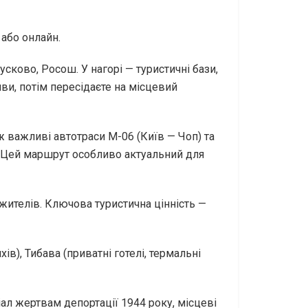
 або онлайн.
Сусково, Росош. У нагорі — туристичні бази,
ви, потім пересідаєте на місцевий
ож важливі автотраси М-06 (Київ — Чоп) та
в. Цей маршрут особливо актуальний для
 жителів. Ключова туристична цінність —
ів), Тибава (приватні готелі, термальні
ріал жертвам депортації 1944 року, місцеві