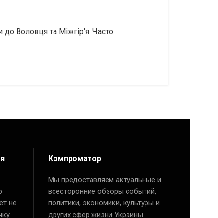
 до Воловця та Міжгір'я. Часто
ия
Компроматор
Мы предоставляем актуальные и
р
всесторонние обзоры событий,
ет не
политики, экономики, культуры и
чку
других сфер жизни Украины.