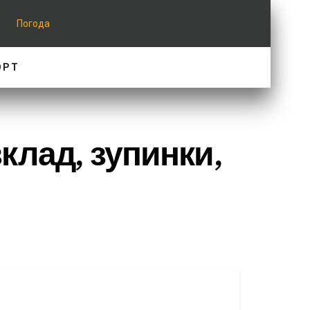
Погода
ОРТ
лад, зупинки,