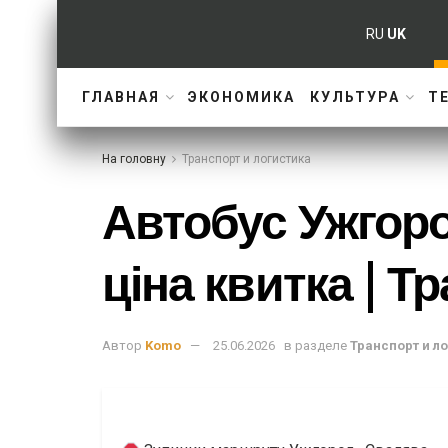
RU
UK
ГЛАВНАЯ
ЭКОНОМИКА
КУЛЬТУРА
Т
На головну
Транспорт и логистика
Автобус Ужгор
ціна квитка | Т
Автор
Komo
25.06.2026
в разделе
Транспорт и л