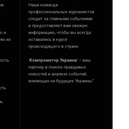
ов.
Наша команда
профессиональных журналистов
следит за главными событиями
и предоставляет вам свежую
ю и
информацию, чтобы вы всегда
ию их
оставались в курсе
происходящего в стране.
ость
‘
Компроматор Украина
‘ – ваш
е
партнер в поиске правдивых
новостей и анализе событий,
влияющих на будущее Украины.”
сть
ь.