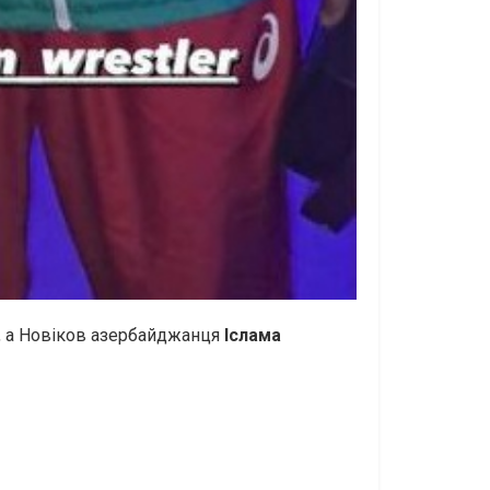
2, а Новіков азербайджанця
Іслама