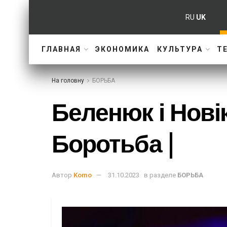
RU
UK
ГЛАВНАЯ
ЭКОНОМИКА
КУЛЬТУРА
Т
На головну
БОРЬБА
Беленюк і Нові
Боротьба |
Автор
Komo
31.10.2023
в разделе
БОРЬБА