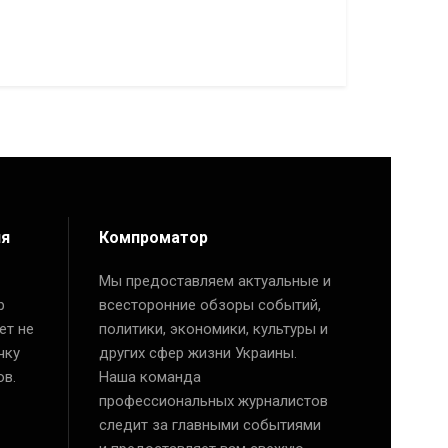
ия
Компроматор
Мы предоставляем актуальные и
р
всесторонние обзоры событий,
ет не
политики, экономики, культуры и
чку
других сфер жизни Украины.
ов.
Наша команда
профессиональных журналистов
следит за главными событиями