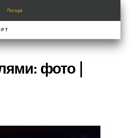
Погода
ОРТ
лями: фото |