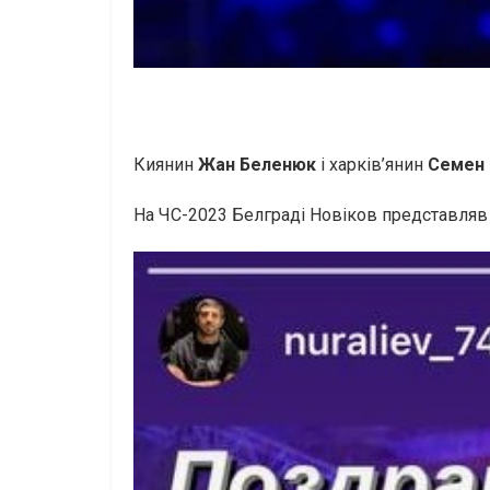
Киянин
Жан Беленюк
і харків’янин
Семен 
На ЧС-2023 Белграді Новіков представляв з