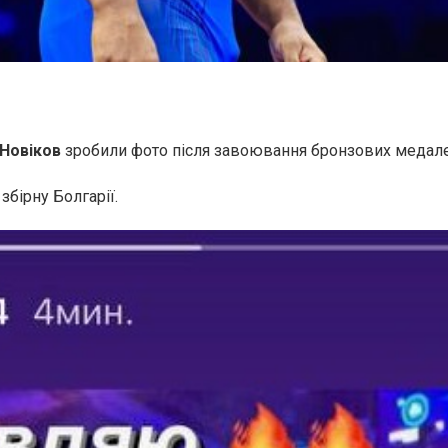
Новіков
зробили фото після завоювання бронзових медал
бірну Болгарії.