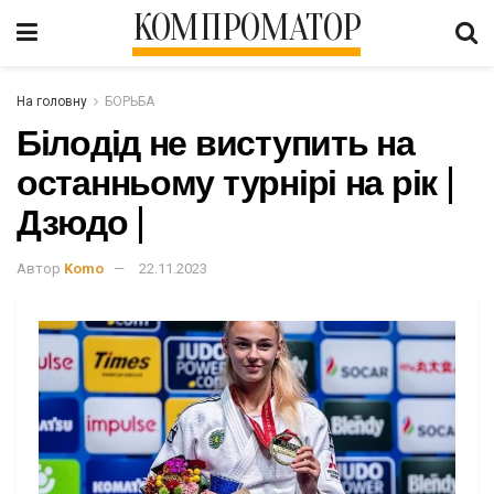
КОМПРОМАТОР
На головну
БОРЬБА
Білодід не виступить на
останньому турнірі на рік |
Дзюдо |
Автор
Komo
22.11.2023