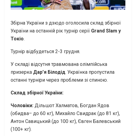
Збірна України з дзюдо оголосила склад збірної
України на останній рік турнір серії
Grand Slam у
Токіо
.
Турнір відбудеться 2-3 грудня.
У складі відсутня травмована олімпійська
призерка
Дар’я Білодід
. Українка пропустила
останні турніри через проблеми зі спиною.
Склад збірної України:
Чоловіки:
Дільшот Халматов, Богдан Ядов
(обидва– до 60 кг), Михайло Свидрак (до 81 кг),
Антон Савицький (до 100 кг), Євген Балевський
(100+ кг).