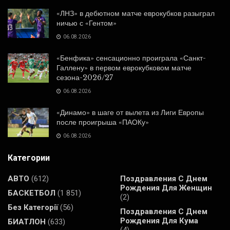
«ЛНЗ» в дебютном матче еврокубков разыграл
ничью с «Гентом»
06.08.2026
«Бенфика» сенсационно проиграла «Санкт-
Галлену» в первом еврокубковом матче
сезона-2026/27
06.08.2026
«Динамо» в шаге от вылета из Лиги Европы
после проигрыша «ПАОКу»
06.08.2026
Категории
АВТО
(612)
Поздравления С Днем
Рождения Для Женщин
БАСКЕТБОЛ
(1 851)
(2)
Без Категорії
(56)
Поздравления С Днем
Рождения Для Кума
БИАТЛОН
(633)