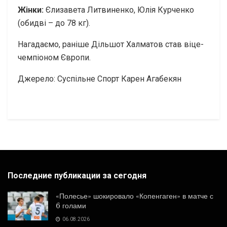
Жінки:
Єлизавета Литвиненко, Юлія Курченко
(обидві – до 78 кг).
Нагадаємо, раніше Дільшот Халматов став віце-
чемпіоном Європи.
Джерело:
Суспільне Спорт
Карен Агабекян
Последние публикации за сегодня
«Полесье» шокировало «Копенгаген» в матче с
6 голами
06.08.2026