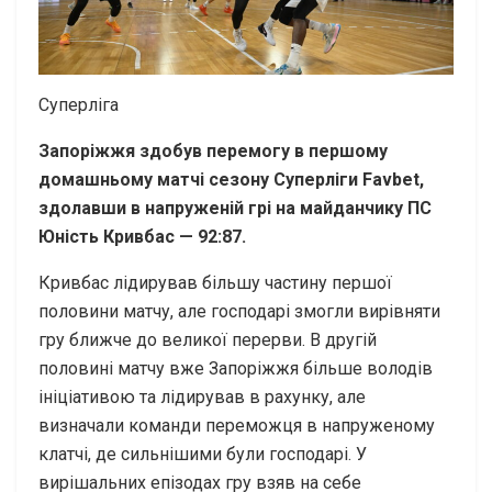
Суперліга
Запоріжжя здобув перемогу в першому
домашньому матчі сезону Суперліги Favbet,
здолавши в напруженій грі на майданчику ПС
Юність Кривбас — 92:87.
Кривбас лідирував більшу частину першої
половини матчу, але господарі змогли вирівняти
гру ближче до великої перерви. В другій
половині матчу вже Запоріжжя більше володів
ініціативою та лідирував в рахунку, але
визначали команди переможця в напруженому
клатчі, де сильнішими були господарі. У
вирішальних епізодах гру взяв на себе