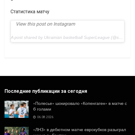
Статистика матчу
View this post on Instagram
A post shared by Ukrainian basketball SuperLeague (@superleaguefavbet)
Последние публикации за сегодня
«Полесье» шокировало «Копенгаген» в матче с
6 голами
06.08.2026
«ЛНЗ» в дебютном матче еврокубков разыграл