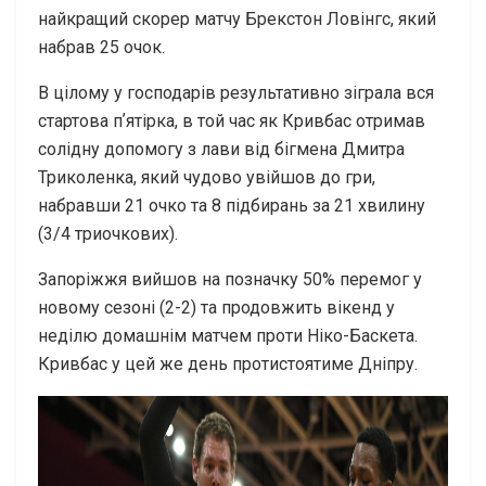
найкращий скорер матчу Брекстон Ловінгс, який
набрав 25 очок.
В цілому у господарів результативно зіграла вся
стартова пʼятірка, в той час як Кривбас отримав
солідну допомогу з лави від бігмена Дмитра
Триколенка, який чудово увійшов до гри,
набравши 21 очко та 8 підбирань за 21 хвилину
(3/4 триочкових).
Запоріжжя вийшов на позначку 50% перемог у
новому сезоні (2-2) та продовжить вікенд у
неділю домашнім матчем проти Ніко-Баскета.
Кривбас у цей же день протистоятиме Дніпру.