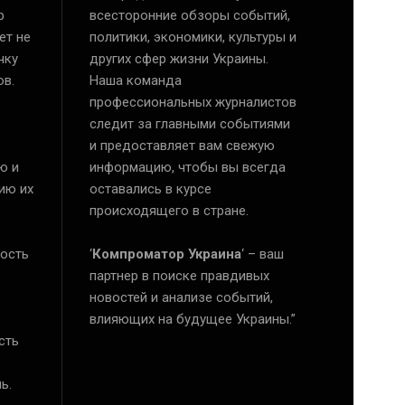
р
всесторонние обзоры событий,
ет не
политики, экономики, культуры и
чку
других сфер жизни Украины.
ов.
Наша команда
профессиональных журналистов
следит за главными событиями
и предоставляет вам свежую
ю и
информацию, чтобы вы всегда
ию их
оставались в курсе
происходящего в стране.
ость
‘
Компроматор Украина
‘ – ваш
е
партнер в поиске правдивых
новостей и анализе событий,
влияющих на будущее Украины.”
сть
ь.