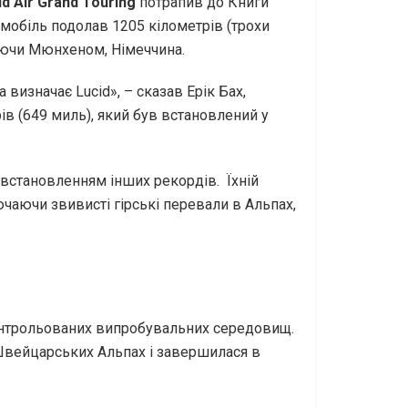
id Air Grand Touring
потрапив до Книги
омобіль подолав 1205 кілометрів (трохи
чуючи Мюнхеном, Німеччина.
визначає Lucid», – сказав Ерік Бах,
в (649 миль), який був встановлений у
 встановленням інших рекордів. Їхній
чаючи звивисті гірські перевали в Альпах,
онтрольованих випробувальних середовищ.
 Швейцарських Альпах і завершилася в