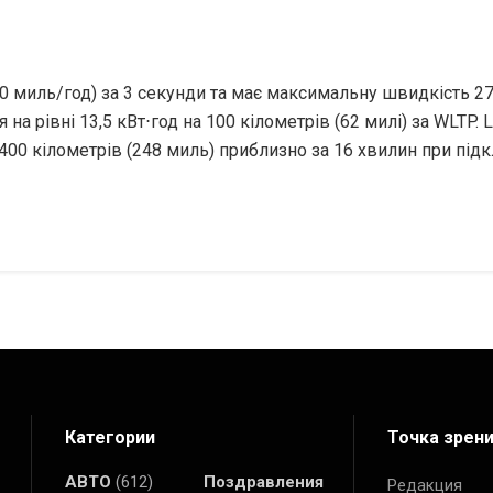
60 миль/год) за 3 секунди та має максимальну швидкість 27
а рівні 13,5 кВт⋅год на 100 кілометрів (62 милі) за WLTP.
400 кілометрів (248 миль) приблизно за 16 хвилин при під
Категории
Точка зрен
АВТО
(612)
Поздравления
Редакция