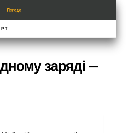
Погода
ОРТ
дному заряді –