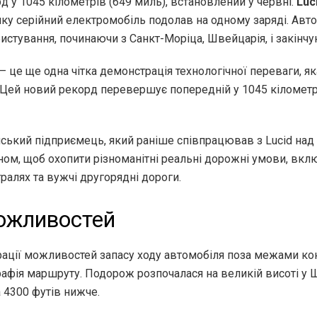
 у 1045 кілометрів (649 миль), встановлений у червні.
Luc
яку серійний електромобіль подолав на одному заряді. Авт
истування, починаючи з Санкт-Моріца, Швейцарія, і закін
це ще одна чітка демонстрація технологічної переваги, яка 
. Цей новий рекорд перевершує попередній у 1045 кілометрі
ський підприємець, який раніше співпрацював з Lucid над
ом, щоб охопити різноманітні реальні дорожні умови, вклю
ралях та вужчі другорядні дороги.
ожливостей
рації можливостей запасу ходу автомобіля поза межами к
рафія маршруту. Подорож розпочалася на великій висоті у
 4300 футів нижче.