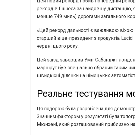
Цей новий рекорд побив попередній рекорд
рекордів Гіннеса за найдовшу дистанцію, 
менше 749 миль) дорогами загального кор
«Цей рекорд дальності є важливою віхою – 
старший віце-президент з продуктів Lucid
червні цього року.
Цей заїзд завершив Уміт Сабанджі, лондон
маршрут був спеціально обраний таким чин
швидкісні ділянки на німецьких автомагіст
Реальне тестування м
Ця подорож була розроблена для демонст
Значним фактором у результаті була топог
Мюнхені, який розташований приблизно на