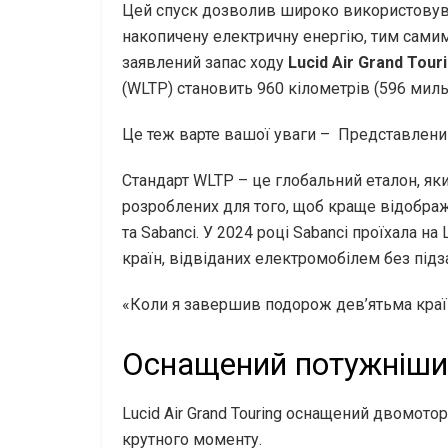
Цей спуск дозволив широко використовува
накопичену електричну енергію, тим сами
заявлений запас ходу
Lucid Air Grand Tour
(WLTP) становить 960 кілометрів (596 мил
Це теж варте вашої уваги –
Представлений
Стандарт WLTP – це глобальний еталон, як
розроблених для того, щоб краще відображ
та Sabanci. У 2024 році Sabanci проїхала на
країн, відвіданих електромобілем без підз
«Коли я завершив подорож дев’ятьма країн
Оснащений потужніши
Lucid Air Grand Touring оснащений двомот
крутного моменту.