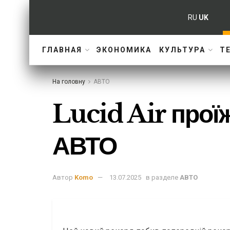
RU
UK
ГЛАВНАЯ
ЭКОНОМИКА
КУЛЬТУРА
Т
На головну
АВТО
Lucid Air прої
АВТО
Автор
Komo
13.07.2025
в разделе
АВТО