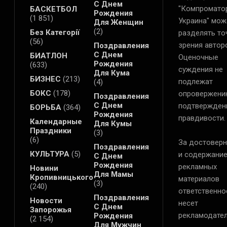
С Днем
"Компромато
БАСКЕТБОЛ
Рождения
(1 851)
Украина" мож
Для Женщин
(2)
Без Категорії
разделять то
(56)
зрения автор
Поздравления
С Днем
БИАТЛОН
Оценочные
Рождения
(633)
суждения не
Для Кума
БИЗНЕС
(213)
подлежат
(4)
БОКС
(178)
опровержени
Поздравления
С Днем
подтвержден
БОРЬБА
(364)
Рождения
правдивости.
Календарные
Для Кумы
Праздники
(3)
(6)
За достоверн
Поздравления
КУЛЬТУРА
(5)
и содержани
С Днем
Рождения
рекламных
Новини
Для Мамы
Кропивницького
материалов
(3)
(240)
ответственно
Поздравления
Новости
несет
С Днем
Запорожья
рекламодател
Рождения
(2 154)
Для Мужчин