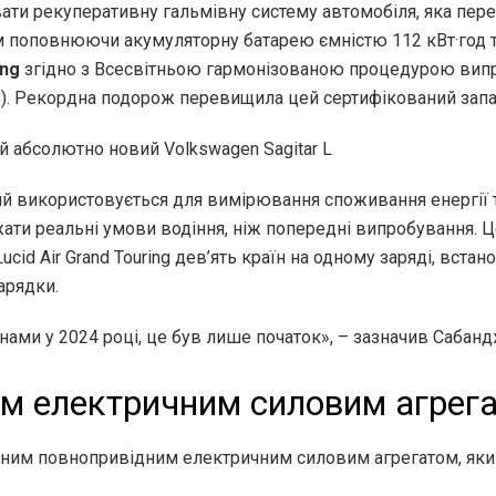
ти рекуперативну гальмівну систему автомобіля, яка пере
м поповнюючи акумуляторну батарею ємністю 112 кВт·год т
ing
згідно з Всесвітньою гармонізованою процедурою випр
ь). Рекордна подорож перевищила цей сертифікований запас 
 абсолютно новий Volkswagen Sagitar L
ий використовується для вимірювання споживання енергії т
ати реальні умови водіння, ніж попередні випробування. Ц
 Lucid Air Grand Touring дев’ять країн на одному заряді, вс
арядки.
ами у 2024 році, це був лише початок», – зазначив Сабанд
м електричним силовим агрег
орним повнопривідним електричним силовим агрегатом, який