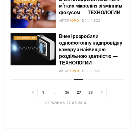
ТЕХНОЛОГИИ
м’яких мікролінз зі змінним
фокусом — ТЕХНОЛОГИИ
АВТОР
KOMO
01.11.2023
Вчені розробили
ТЕХНОЛОГИИ
однофотонну надпровідну
камеру з найвищою
роздільною здатністю —
ТЕХНОЛОГИИ
АВТОР
KOMO
01.11.2023
1
…
26
27
28
СТРАНИЦА 27 ИЗ 28-X