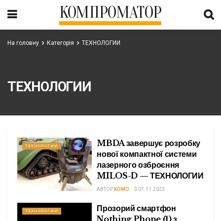
КОМПРОМАТОР
На головну
Категорія
ТЕХНОЛОГИИ
ТЕХНОЛОГИИ
MBDA завершує розробку
ТЕХНОЛОГИИ
нової компактної системи
лазерного озброєння
MILOS-D — ТЕХНОЛОГИИ
АВТОР
KOMO
07.11.2023
Прозорий смартфон
ТЕХНОЛОГИИ
Nothing Phone (1) з