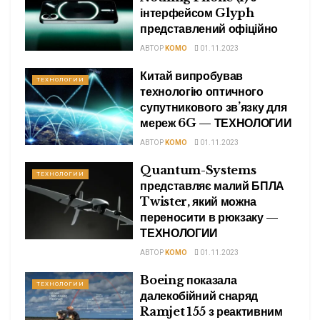
інтерфейсом Glyph
представлений офіційно
АВТОР
KOMO
01.11.2023
Китай випробував
ТЕХНОЛОГИИ
технологію оптичного
супутникового зв’язку для
мереж 6G — ТЕХНОЛОГИИ
АВТОР
KOMO
01.11.2023
Quantum-Systems
ТЕХНОЛОГИИ
представляє малий БПЛА
Twister, який можна
переносити в рюкзаку —
ТЕХНОЛОГИИ
АВТОР
KOMO
01.11.2023
Boeing показала
ТЕХНОЛОГИИ
далекобійний снаряд
Ramjet 155 з реактивним