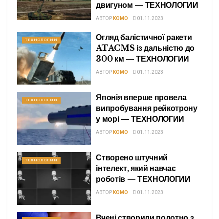
двигуном — ТЕХНОЛОГИИ
АВТОР
KOMO
01.11.2023
Огляд балістичної ракети
ТЕХНОЛОГИИ
ATACMS із дальністю до
300 км — ТЕХНОЛОГИИ
АВТОР
KOMO
01.11.2023
Японія вперше провела
ТЕХНОЛОГИИ
випробування рейкотрону
у морі — ТЕХНОЛОГИИ
АВТОР
KOMO
01.11.2023
Створено штучний
ТЕХНОЛОГИИ
інтелект, який навчає
роботів — ТЕХНОЛОГИИ
АВТОР
KOMO
01.11.2023
Вчені створили полотно з