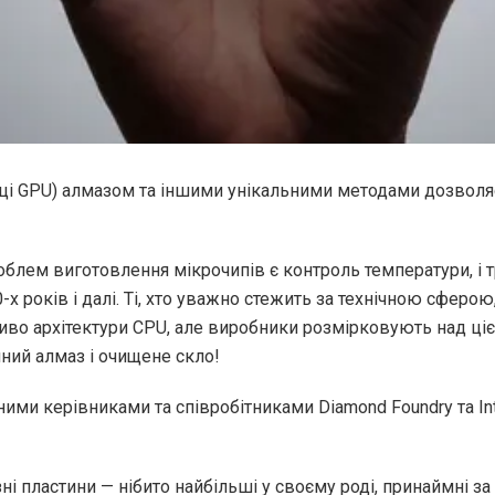
ці GPU) алмазом та іншими унікальними методами дозволяє
блем виготовлення мікрочипів є контроль температури, і 
-х років і далі. Ті, хто уважно стежить за технічною сферо
ливо архітектури CPU, але виробники розмірковують над 
ний алмаз і очищене скло!
ими керівниками та співробітниками Diamond Foundry та In
ні пластини — нібито найбільші у своєму роді, принаймні з