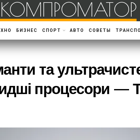
КОМПРОМАТОР
ЕХНО
БИЗНЕС
СПОРТ
АВТО
СОВЕТЫ
ТРАНСП
манти та ультрачист
видші процесори —