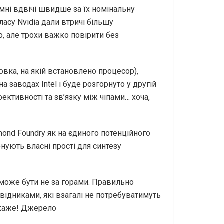
ні вдвічі швидше за їх номінальну
асу Nvidia дали втричі більшу
о, але трохи важко повірити без
овка, на якій встановлено процесор),
 заводах Intel і буде розгорнуто у другій
ктивності та зв’язку між чіпами… хоча,
ond Foundry як на єдиного потенційного
онують власні прості для синтезу
 може бути не за горами. Правильно
ідниками, які взагалі не потребуватимуть
окаже! Джерело