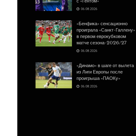
с «Гентом»
06.08.2026
«Бенфика» сенсационно
проиграла «Санкт-Галлену»
в первом еврокубковом
матче сезона-2026/27
06.08.2026
«Динамо» в шаге от вылета
из Лиги Европы после
проигрыша «ПАОКу»
06.08.2026