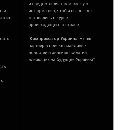
и предоставляет вам свежую
ю и
информацию, чтобы вы всегда
ию их
оставались в курсе
происходящего в стране.
ость
‘
Компроматор Украина
‘ – ваш
е
партнер в поиске правдивых
новостей и анализе событий,
влияющих на будущее Украины.”
сть
ь.