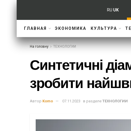
RU
UK
ГЛАВНАЯ
ЭКОНОМИКА
КУЛЬТУРА
Т
На головну
ТЕХНОЛОГИИ
Синтетичні діа
зробити найш
Автор
Komo
07.11.2023
в разделе
ТЕХНОЛОГИИ