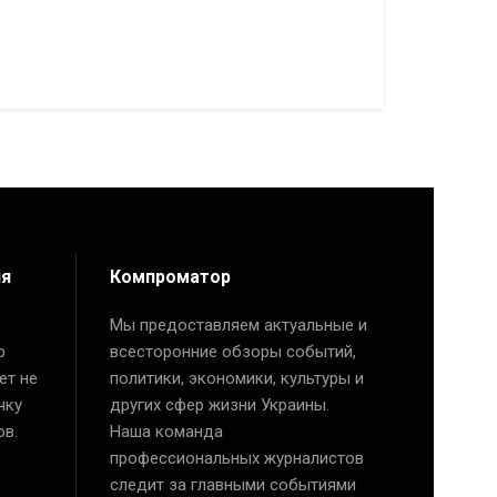
ия
Компроматор
Мы предоставляем актуальные и
р
всесторонние обзоры событий,
ет не
политики, экономики, культуры и
чку
других сфер жизни Украины.
ов.
Наша команда
профессиональных журналистов
следит за главными событиями