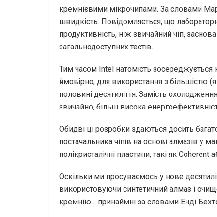
кремнієвими мікрочипами. За словами Мар
швидкість. Повідомляється, що лабораторн
продуктивність, ніж звичайний чіп, заснов
загальнодоступних тестів.
Тим часом Intel натомість зосереджується 
ймовірно, для використання з більшістю (як
половині десятиліття. Замість охолодженн
звичайно, більш висока енергоефективніс
Обидві ці розробки здаються досить багат
постачальника чіпів на основі алмазів у м
полікристалічні пластини, такі як Coherent 
Оскільки ми просуваємось у нове десятилі
використовуючи синтетичний алмаз і очище
кремнію… принаймні за словами Енді Бехт