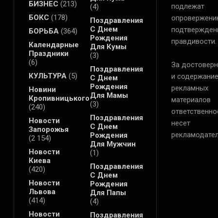
БИЗНЕС
(213)
подлежат
(4)
БОКС
(178)
опровержени
Поздравления
С Днем
подтвержден
БОРЬБА
(364)
Рождения
правдивости.
Календарные
Для Кумы
Праздники
(3)
(6)
За достоверн
Поздравления
КУЛЬТУРА
(5)
и содержани
С Днем
Рождения
рекламных
Новини
Для Мамы
Кропивницького
материалов
(3)
(240)
ответственно
Поздравления
Новости
несет
С Днем
Запорожья
рекламодател
Рождения
(2 154)
Для Мужчин
Новости
(1)
Киева
Поздравления
(420)
С Днем
Новости
Рождения
Львова
Для Папы
(414)
(4)
Новости
Поздравления