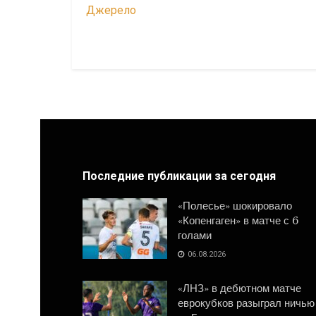
Джерело
Последние публикации за сегодня
«Полесье» шокировало
«Копенгаген» в матче с 6
голами
06.08.2026
«ЛНЗ» в дебютном матче
еврокубков разыграл ничью