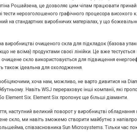
тіна Рошайзена, це дозволяє цим чіпам працювати принайм
і тести нерозголошеного графічного процесора високого кл
аний на стандартних виробничих матеріалах, у що божевільн
на виробництві очищеного скла для підкладок (базова упак
що не всіма) продуктами своєї лінійки. Це вже тестується на
я очищене скло використовується для підвищення енергоефе
ть також ідеальна для охолодження.
ообіцяючими, хоча нам, можливо, не варто дивитися на Diam
айбутньому. Навіть WSJ перераховує інші компанії, які проп
або Element Six. Element Six пропонує ще більші діаманти.
ття, наступний великий поворот у виробництві обладнання
не скло, ми навіть зможемо створити майбутнє з напівпров
ольшейма, співзасновника Sun Microsystems. Тільки час п