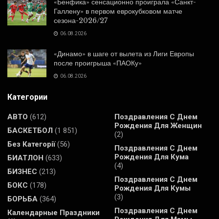
«Бенфика» сенсационно проиграла «Санкт-
Галлену» в первом еврокубковом матче
сезона-2026/27
06.08.2026
«Динамо» в шаге от вылета из Лиги Европы
после проигрыша «ПАОКу»
06.08.2026
Категории
АВТО
(612)
Поздравления С Днем
Рождения Для Женщин
БАСКЕТБОЛ
(1 851)
(2)
Без Категорії
(56)
Поздравления С Днем
Рождения Для Кума
БИАТЛОН
(633)
(4)
БИЗНЕС
(213)
Поздравления С Днем
БОКС
(178)
Рождения Для Кумы
(3)
БОРЬБА
(364)
Поздравления С Днем
Календарные Праздники