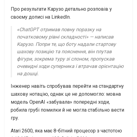
Про результати Карузо детально розповів у
своєму дописі на LinkedIn.
«ChatGPT отримав повну поразку на
початковому рівні складності» — написав
Карузо. Попри те, що боту надали стартову
шахову позицію та пояснення, він плутав
фігури, зокрема туру зі слоном, пропускав
очевидні ходи суперника і втрачав орієнтацію
на дошці.
Інженер навіть спробував перейти на стандартну
шахову нотацію, однак це не допомогло: мовна
модель OpenAI «забувала» попередні ходи,
робила грубі помилки й не могла стабільно вести
гру.
Atari 2600, яка має 8-бітний процесор з частотою