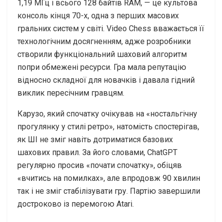
1,19 МГц і всього 128 байтів RAM, — це культова
консоль кінця 70-х, одна з перших масових
гральних систем у світі. Video Chess вважається її
технологічним досягненням, адже розробники
створили функціональний шаховий алгоритм
попри обмежені ресурси. Гра мала репутацію
відносно складної для новачків і давала гідний
виклик пересічним гравцям.
Карузо, який спочатку очікував на «ностальгічну
прогулянку у стилі ретро», натомість спостерігав,
як ШІ не зміг навіть дотриматися базових
шахових правил. За його словами, ChatGPT
регулярно просив «почати спочатку», обіцяв
«вчитись на помилках», але впродовж 90 хвилин
так і не зміг стабілізувати гру. Партію завершили
достроково із перемогою Atari.