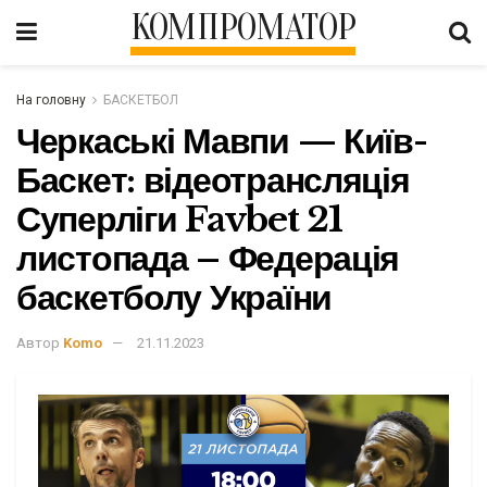
КОМПРОМАТОР
На головну
БАСКЕТБОЛ
Черкаські Мавпи — Київ-
Баскет: відеотрансляція
Суперліги Favbet 21
листопада – Федерація
баскетболу України
Автор
Komo
21.11.2023