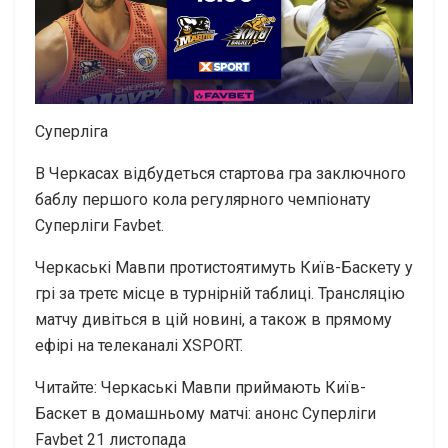
Суперліга
В Черкасах відбудеться стартова гра заключного
баблу першого кола регулярного чемпіонату
Суперліги Favbet.
Черкаські Мавпи протистоятимуть Київ-Баскету у
грі за третє місце в турнірній таблиці. Трансляцію
матчу дивіться в цій новині, а також в прямому
ефірі на телеканалі XSPORT.
Читайте: Черкаські Мавпи приймають Київ-
Баскет в домашньому матчі: анонс Суперліги
Favbet 21 листопада