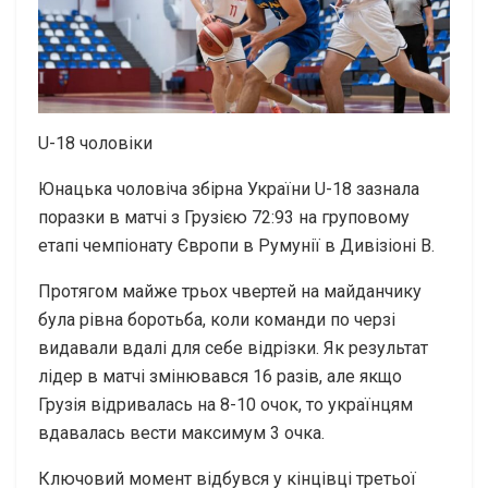
U-18 чоловіки
Юнацька чоловіча збірна України U-18 зазнала
поразки в матчі з Грузією 72:93 на груповому
етапі чемпіонату Європи в Румунії в Дивізіоні В.
Протягом майже трьох чвертей на майданчику
була рівна боротьба, коли команди по черзі
видавали вдалі для себе відрізки. Як результат
лідер в матчі змінювався 16 разів, але якщо
Грузія відривалась на 8-10 очок, то українцям
вдавалась вести максимум 3 очка.
Ключовий момент відбувся у кінцівці третьої