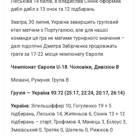
Леськіва 14 балів, а Владислав Сіннік оформив
дабл-дабл з 13 очок та 12 підбирань.
Завтра, 30 липня, Україна завершить груповий
етап матчем з Португалією, але для нашої
команди ця гра не матиме турнірного значення –
далі підопічні Дмитра Забірченка продовжать
грати за 17-22 місця чемпіонату Європи.
Чемпіонат Європи U-18. Чоловіки, Дивізіон В
Міовені, Румунія. Група В
Грузія — Україна
93:72 (25:17, 22:24, 20:17, 26:14)
Україна:
Зігельшіффер 10, Гогуленко 19 + 5
підбирань, Леськів 14, Житеньов 6, Сіннік 13 + 12
підбирань – старт; Трофімов 4, Манець 3, Білоус 3,
Змієвський 0, Третяк 0, Шепель 0, Рижков 0.