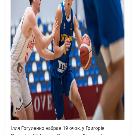
Ілля Гогуленко набрав 19 очок, у Григорія