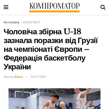
КОМПРОМАТОР
На головну
БАСКЕТБОЛ
Чоловіча збірна U-18
зазнала поразки від Грузії
на чемпіонаті Європи –
Федерація баскетболу
України
Автор
Komo
30.07.2025