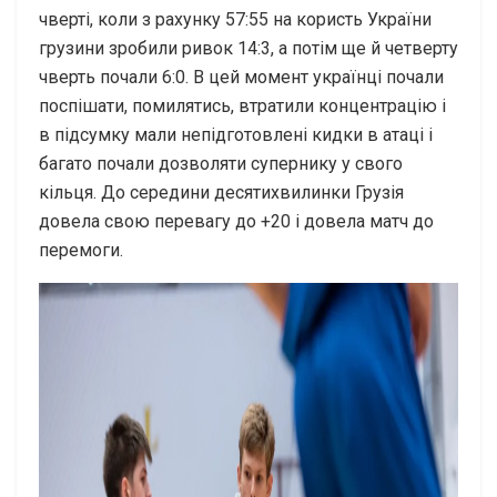
чверті, коли з рахунку 57:55 на користь України
грузини зробили ривок 14:3, а потім ще й четверту
чверть почали 6:0. В цей момент українці почали
поспішати, помилятись, втратили концентрацію і
в підсумку мали непідготовлені кидки в атаці і
багато почали дозволяти супернику у свого
кільця. До середини десятихвилинки Грузія
довела свою перевагу до +20 і довела матч до
перемоги.