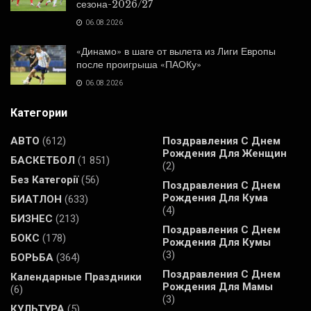
сезона-2026/27
06.08.2026
«Динамо» в шаге от вылета из Лиги Европы
после проигрыша «ПАОКу»
06.08.2026
Категории
АВТО
(612)
Поздравления С Днем
Рождения Для Женщин
БАСКЕТБОЛ
(1 851)
(2)
Без Категорії
(56)
Поздравления С Днем
Рождения Для Кума
БИАТЛОН
(633)
(4)
БИЗНЕС
(213)
Поздравления С Днем
БОКС
(178)
Рождения Для Кумы
(3)
БОРЬБА
(364)
Поздравления С Днем
Календарные Праздники
Рождения Для Мамы
(6)
(3)
КУЛЬТУРА
(5)