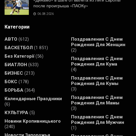
«Динамо» в шаге от вылета из Лиги Европы
после проигрыша «ПАОКу»
06.08.2026
Категории
АВТО
(612)
Поздравления С Днем
Рождения Для Женщин
БАСКЕТБОЛ
(1 851)
(2)
Без Категорії
(56)
Поздравления С Днем
Рождения Для Кума
БИАТЛОН
(633)
(4)
БИЗНЕС
(213)
Поздравления С Днем
БОКС
(178)
Рождения Для Кумы
(3)
БОРЬБА
(364)
Поздравления С Днем
Календарные Праздники
Рождения Для Мамы
(6)
(3)
КУЛЬТУРА
(5)
Поздравления С Днем
Новини Кропивницького
Рождения Для Мужчин
(240)
(1)
Новости Запорожья