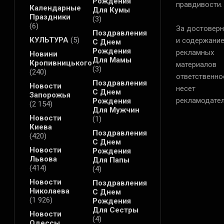
Рождения
правдивости.
Календарные
Для Кумы
Праздники
(3)
(6)
За достоверн
Поздравления
КУЛЬТУРА
(5)
и содержани
С Днем
Рождения
рекламных
Новини
Для Мамы
Кропивницького
материалов
(3)
(240)
ответственно
Поздравления
Новости
несет
С Днем
Запорожья
рекламодател
Рождения
(2 154)
Для Мужчин
Новости
(1)
Киева
Поздравления
(420)
С Днем
Новости
Рождения
Львова
Для Папы
(414)
(4)
Новости
Поздравления
Николаева
С Днем
(1 926)
Рождения
Для Сестры
Новости
(4)
Одессы