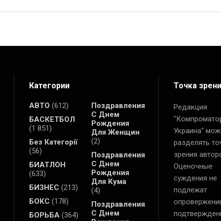
Категории
Точка зрен
АВТО
(612)
Поздравления
Редакция
С Днем
"Компромато
БАСКЕТБОЛ
Рождения
(1 851)
Украина" мож
Для Женщин
(2)
Без Категорії
разделять то
(56)
зрения автор
Поздравления
С Днем
БИАТЛОН
Оценочные
Рождения
(633)
суждения не
Для Кума
БИЗНЕС
(213)
подлежат
(4)
БОКС
(178)
опровержени
Поздравления
С Днем
подтвержден
БОРЬБА
(364)