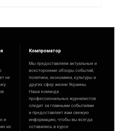
ия
Компроматор
Мы предоставляем актуальные и
р
всесторонние обзоры событий,
ет не
политики, экономики, культуры и
чку
других сфер жизни Украины.
ов.
Наша команда
профессиональных журналистов
следит за главными событиями
и предоставляет вам свежую
ю и
информацию, чтобы вы всегда
ию их
оставались в курсе