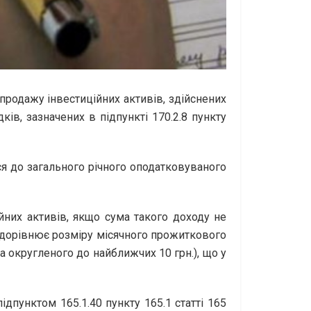
 продажу інвестиційних активів, здійснених
ків, зазначених в підпункті 170.2.8 пункту
ся до загального річного оподатковуваного
йних активів, якщо сума такого доходу не
о дорівнює розміру місячного прожиткового
а округленого до найближчих 10 грн.), що у
дпунктом 165.1.40 пункту 165.1 статті 165