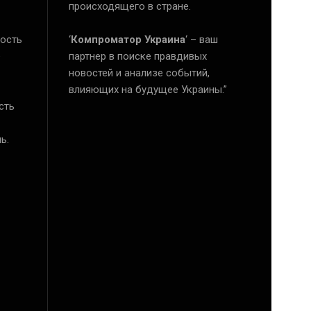
происходящего в стране.
ость
‘
Компроматор Украина
‘ – ваш
е
партнер в поиске правдивых
новостей и анализе событий,
влияющих на будущее Украины.”
сть
ь.