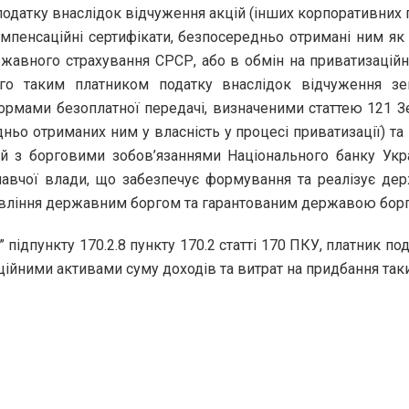
одатку внаслідок відчуження акцій (інших корпоративних п
омпенсаційні сертифікати, безпосередньо отримані ним я
авного страхування СРСР, або в обмін на приватизаційні
го таким платником податку внаслідок відчуження зе
нормами безоплатної передачі, визначеними статтею 121 
ньо отриманих ним у власність у процесі приватизації) та п
ій з борговими зобов’язаннями Національного банку Ук
вчої влади, що забезпечує формування та реалізує держ
вління державним боргом та гарантованим державою борго
“б” підпункту 170.2.8 пункту 170.2 статті 170 ПКУ, платник 
ційними активами суму доходів та витрат на придбання таки