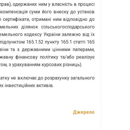
рав), одержаних ним у власність в процесі
к компенсація суми його внеску до установ
 сертифікати, отримані ним відповідно до
мельних ділянок сільськогосподарського
Земельного кодексу України залежно від їх
ідпунктом 165.1.52 пункту 165.1 статті 165
раїни та з державними цінними паперами,
авну фінансову політику та/або реалізує
м, з урахуванням курсових різниць).
податку не включає до розрахунку загального
х інвестиційних активів.
Джерело