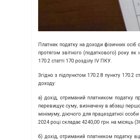
Платник податку на доходи фізичних осіб о
протягом звітного (податкового) року як н
170.2 статті 170 розділу ІV ПКУ.
Згідно з підпунктом 170.2.8 пункту 170.2
доходу:
а) дохід, отриманий платником податку п
перевищує суму, визначену в абзаці першо
мінімуму, діючого для працездатної особи 
2024 році складає 4240,00 грн. на місяць (30
б) дохід, отриманий платником податку ві