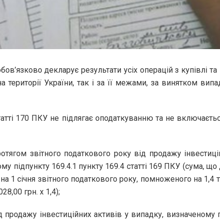
бов’язково декларує результати усіх операцій з купівлі та
а території України, так і за її межами, за винятком випад
 статті 170 ПКУ не підлягає оподаткуванню та не включаєть
ротягом звітного податкового року від продажу інвестиці
му підпункту 169.4.1 пункту 169.4 статті 169 ПКУ (сума, щ
на 1 січня звітного податкового року, помноженого на 1,4 т
28,00 грн. х 1,4);
д продажу інвестиційних активів у випадку, визначеному пі