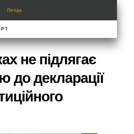
Погода
ОРТ
ах не підлягає
 до декларації
тиційного