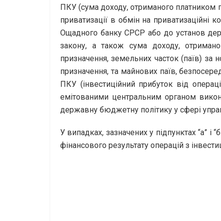
ПКУ (сума доходу, отриманого платником п
приватизації в обмін на приватизаційні к
Ощадного банку СРСР або до установ держ
закону, а також сума доходу, отримано
призначення, земельних часток (паїв) за 
призначення, та майнових паїв, безпосеред
ПКУ (інвестиційний прибуток від операц
емітованими центральним органом викона
державну бюджетну політику у сфері упра
У випадках, зазначених у підпунктах “а” і 
фінансового результату операцій з інвести