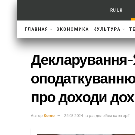
RU
UK
ГЛАВНАЯ
ЭКОНОМИКА
КУЛЬТУРА
Т
Декларування-2
оподаткуванню
про доходи дох
Автор
Komo
25.03.2024
в разделе
Без категорії