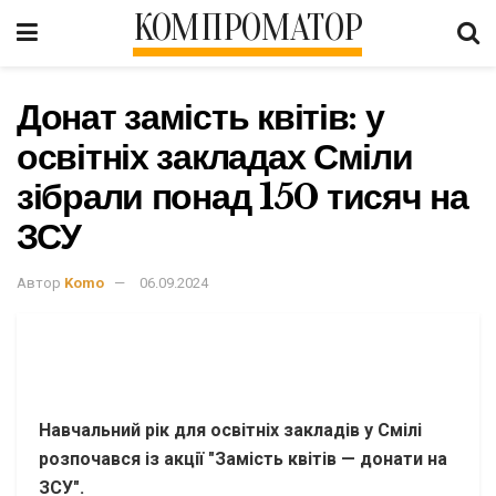
КОМПРОМАТОР
Донат замість квітів: у
освітніх закладах Сміли
зібрали понад 150 тисяч на
ЗСУ
Автор
Komo
06.09.2024
Навчальний рік для освітніх закладів у Смілі
розпочався із акції "Замість квітів — донати на
ЗСУ".