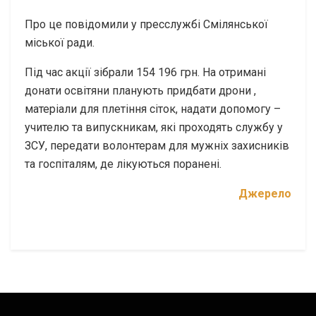
Про це повідомили у пресслужбі Смілянської
міської ради.
Під час акції зібрали 154 196 грн. На отримані
донати освітяни планують придбати дрони ,
матеріали для плетіння сіток, надати допомогу –
учителю та випускникам, які проходять службу у
ЗСУ, передати волонтерам для мужніх захисників
та госпіталям, де лікуються поранені.
Джерело