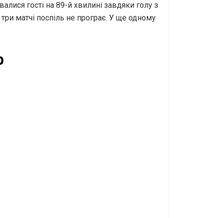
алися гості на 89-й хвилині завдяки голу з
три матчі поспіль не програє. У ще одному
р