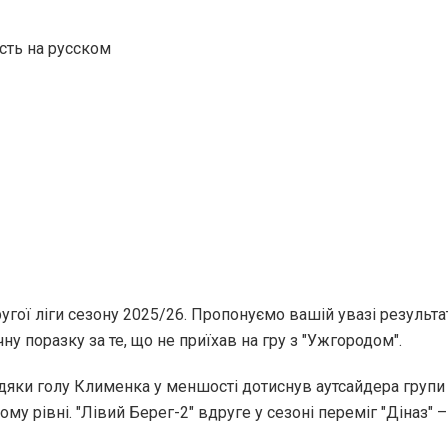
ть на русском
ругої ліги сезону 2025/26. Пропонуємо вашій увазі результа
ічну поразку за те, що не приїхав на гру з "Ужгородом".
дяки голу Клименка у меншості дотиснув аутсайдера групи 
у рівні. "Лівий Берег-2" вдруге у сезоні переміг "Діназ" – 