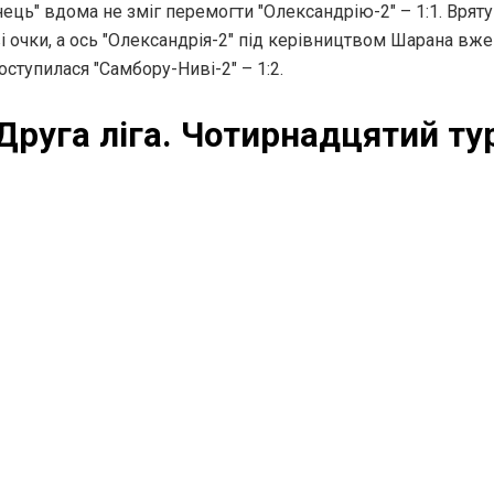
ець" вдома не зміг перемогти "Олександрію-2" – 1:1. Врятув
і очки, а ось "Олександрія-2" під керівництвом Шарана вже 
оступилася "Самбору-Ниві-2" – 1:2.
Друга ліга. Чотирнадцятий ту