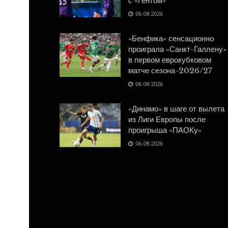
с «Гентом»
06.08.2026
«Бенфика» сенсационно
проиграла «Санкт-Галлену»
в первом еврокубковом
матче сезона-2026/27
06.08.2026
«Динамо» в шаге от вылета
из Лиги Европы после
проигрыша «ПАОКу»
06.08.2026