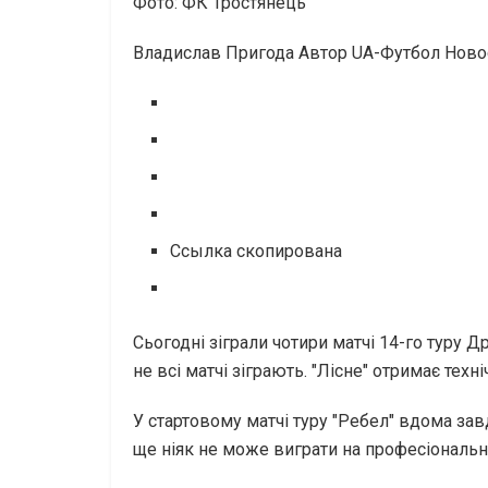
Фото: ФК Тростянець
Владислав Пригода
Автор UA-Футбол
Новос
Ссылка скопирована
Сьогодні зіграли чотири матчі 14-го туру Д
не всі матчі зіграють. "Лісне" отримає техн
У стартовому матчі туру "Ребел" вдома зав
ще ніяк не може виграти на професіональном