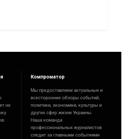
ия
Компроматор
Мы предоставляем актуальные и
р
всесторонние обзоры событий,
ет не
политики, экономики, культуры и
чку
других сфер жизни Украины.
ов.
Наша команда
профессиональных журналистов
следит за главными событиями