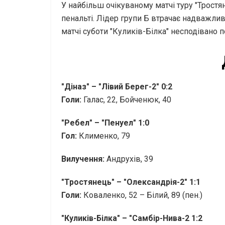
У найбільш очікуваному матчі туру "Тростян
пенальті. Лідер групи Б втрачає надважлив
матчі суботи "Куликів-Білка" несподівано п
"Діназ" – "Лівий Берег-2" 0:2
Голи:
Галас, 22, Бойченюк, 40
"Ребел" – "Пенуел" 1:0
Гол:
Клименко, 79
Вилучення:
Андрухів, 39
"Тростянець" – "Олександрія-2" 1:1
Голи:
Коваленко, 52 – Білий, 89 (пен.)
"Куликів-Білка" – "Самбір-Нива-2 1:2