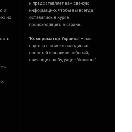
и предоставляет вам свежую
ю и
информацию, чтобы вы всегда
ию их
оставались в курсе
происходящего в стране.
ость
‘
Компроматор Украина
‘ – ваш
е
партнер в поиске правдивых
новостей и анализе событий,
влияющих на будущее Украины.”
сть
ь.