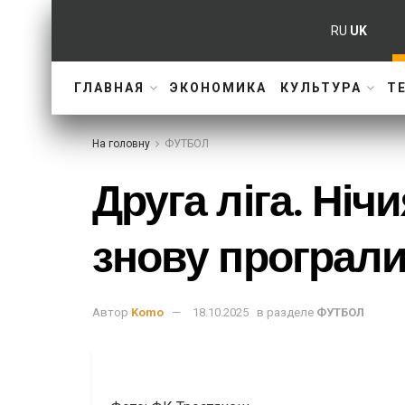
RU
UK
ГЛАВНАЯ
ЭКОНОМИКА
КУЛЬТУРА
Т
На головну
ФУТБОЛ
Друга ліга. Ніч
знову програл
Автор
Komo
18.10.2025
в разделе
ФУТБОЛ