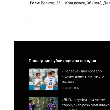
Голи:
Волков, 26 – Крамарчук, 36 (пен), Де
Последние публикации за сегодня
«Полесье» шокировало
«Копенгаген» в матче с 6
голами
06.08.2026
«ЛНЗ» в дебютном матче
еврокубков разыграл ничью