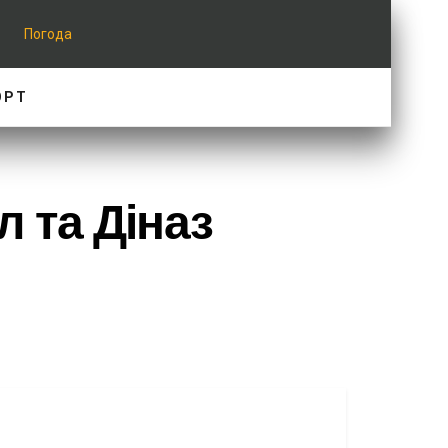
Погода
ОРТ
л та Діназ