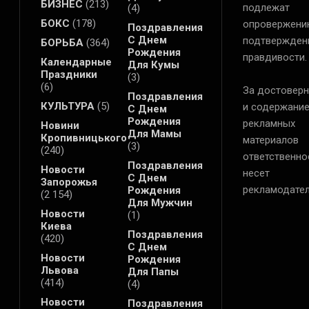
БИЗНЕС
(213)
подлежат
(4)
БОКС
(178)
опровержени
Поздравления
С Днем
подтвержден
БОРЬБА
(364)
Рождения
правдивости.
Календарные
Для Кумы
Праздники
(3)
(6)
За достоверн
Поздравления
КУЛЬТУРА
(5)
и содержани
С Днем
Рождения
рекламных
Новини
Для Мамы
Кропивницького
материалов
(3)
(240)
ответственно
Поздравления
Новости
несет
С Днем
Запорожья
рекламодател
Рождения
(2 154)
Для Мужчин
Новости
(1)
Киева
Поздравления
(420)
С Днем
Новости
Рождения
Львова
Для Папы
(414)
(4)
Новости
Поздравления