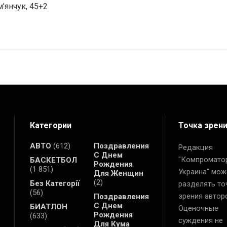
м'янчук, 45+2
Категории
Точка зрен
АВТО
(612)
Поздравления
Редакция
С Днем
"Компромато
БАСКЕТБОЛ
Рождения
(1 851)
Украина" мож
Для Женщин
(2)
Без Категорії
разделять то
(56)
зрения автор
Поздравления
С Днем
БИАТЛОН
Оценочные
Рождения
(633)
суждения не
Для Кума