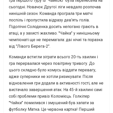
гра першого туру із "Чайкою" була перенесена на
сьогодні. Новачок Другої ліги невдало розпочав
нинішній сезон. Команда програла три матчі
поспіль і пропустила відразу дев'ять голів.
Підопічні Солоденка досить непогано грають в
атаці, а у захисті жахливо. "Чайка" у нинішньому
чемпіонаті ще не перемагала: дві нічиї та поразка
від "Лівого Берега-2".
Команди встигли зіграти всього 20-ть хвилин і
гра перервалася через повітряну тривогу. До
цього складно було комусь віддати перевагу,
адже суперники не хотіли ризикувати. Після
відновлення гри додали в активності гості, але не
вистачало завершення атак. На 45-й хвилині самі
собі проблеми привіз Коломієць. Голкіпер
"Чайки" помилився і змушений був хапати за
футболку Матка. Це червона картка! Перший