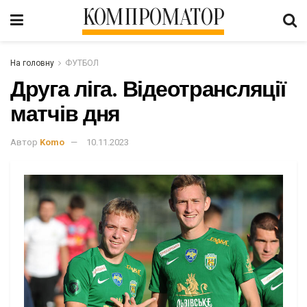
КОМПРОМАТОР
На головну
ФУТБОЛ
Друга ліга. Відеотрансляції
матчів дня
Автор
Komo
10.11.2023