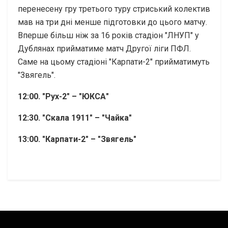
перенесену гру третього туру стриський колектив
мав на три дні менше підготовки до цього матчу.
Вперше більш ніж за 16 років стадіон "ЛНУП" у
Дублянах прийматиме матч Другої ліги ПФЛ.
Саме на цьому стадіоні "Карпати-2" прийматимуть
"Звягель".
12:00. "Рух-2" – "ЮКСА"
12:30. "Скала 1911" – "Чайка"
13:00. "Карпати-2" – "Звягель"