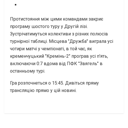
Протистояння між цими командами закриє
програму шостого туру у Другій лізі.
Зустрічатимуться колективи з різних полюсів
турнірної таблиці. Місцева "Дружба" виграла усі
чотири матчі у чемпіонаті, в той час, як
кременчуцький "Кремінь-2" програв усі п’ять,
включаючи 0:7 вдома від ПФК "Звягель" в
останньому турі.
Гра розпочнеться о 15:45. Дивіться пряму
трансляцію прямо у цій новині.