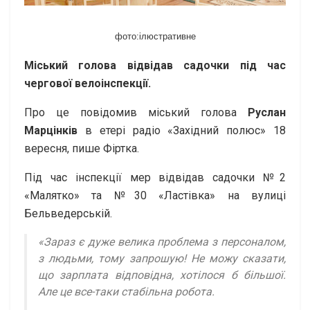
фото:ілюстративне
Міський голова відвідав садочки під час
чергової велоінспекції.
Про це повідомив міський голова
Руслан
Марцінків
в етері радіо «Західний полюс» 18
вересня, пише Фіртка.
Під час інспекції мер відвідав садочки №2
«Малятко» та №30 «Ластівка» на вулиці
Бельведерській.
«Зараз є дуже велика проблема з персоналом,
з людьми, тому запрошую! Не можу сказати,
що зарплата відповідна, хотілося б більшої.
Але це все-таки стабільна робота.