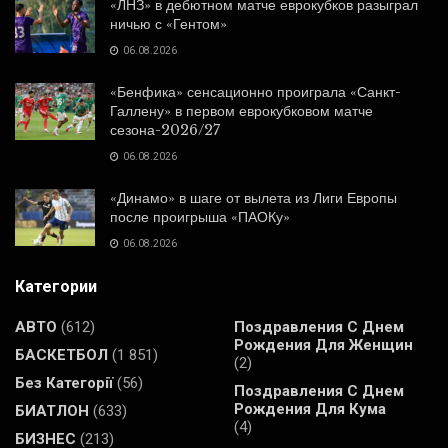
«ЛНЗ» в дебютном матче еврокубков разыграл
ничью с «Гентом»
06.08.2026
«Бенфика» сенсационно проиграла «Санкт-
Галлену» в первом еврокубковом матче
сезона-2026/27
06.08.2026
«Динамо» в шаге от вылета из Лиги Европы
после проигрыша «ПАОКу»
06.08.2026
Категории
АВТО
(612)
Поздравления С Днем
Рождения Для Женщин
БАСКЕТБОЛ
(1 851)
(2)
Без Категорії
(56)
Поздравления С Днем
Рождения Для Кума
БИАТЛОН
(633)
(4)
БИЗНЕС
(213)