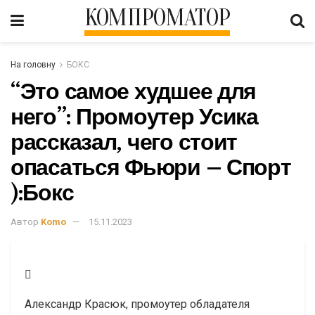
КОМПРОМАТОР
На головну
БОКС
“Это самое худшее для
него”: Промоутер Усика
рассказал, чего стоит
опасаться Фьюри – Спорт
):Бокс
Автор
Komo
15.11.2023
Александр Красюк, промоутер обладателя