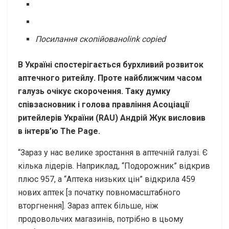
Посилання скопійовано
link copied
В Україні спостерігається бурхливий розвиток
аптечного ритейлу. Проте найближчим часом
галузь очікує скорочення. Таку думку
співзасновник і голова правління Асоціації
ритейлерів України (RAU) Андрій Жук висловив
в інтерв’ю The Page.
“Зараз у нас велике зростання в аптечній галузі. Є
кілька лідерів. Наприклад, “Подорожник” відкрив
плюс 957, а “Аптека низьких цін” відкрила 459
нових аптек [з початку повномасштабного
вторгнення]. Зараз аптек більше, ніж
продовольчих магазинів, потрібно в цьому