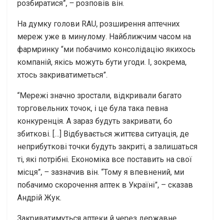
розбиратися”, – розповів він.
На думку голови RAU, розширення аптечних
мереж уже в минулому. Найближчим часом на
фармринку “ми побачимо консолідацію якихось
компаній, якісь можуть бути угоди. І, зокрема,
хтось закриватиметься”.
“Мережі значно зростали, відкривали багато
торговельних точок, і це була така певна
конкуренція. А зараз будуть закривати, бо
збиткові. […] Відбувається життєва ситуація, де
неприбуткові точки будуть закриті, а залишаться
ті, які потрібні. Економіка все поставить на свої
місця”, – зазначив він. “Тому я впевнений, ми
побачимо скорочення аптек в Україні”, – сказав
Андрій Жук.
Закриватимуться аптеки й через державне