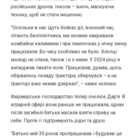
російських дронів. Інколи – вночі, маскуючи
техніку, щоб не стати мішенню.
“Оскільки в нас ідуть бойові дії, воєнний час,
літають безпілотники, ми ночами накривали
комбайни килимами і при лампочках у нічну зміну
працювали. Бо часу особливо не було. Хлопці
молоді не спали, також і я з ними. У 2024 році я
виїжджав пахати поле. Працював, думав, щось
обірвалось позаду трактора, обернувся – а на
тракторі вже немає дзеркал”, – каже чоловік.
Фермерське господарство тепер очолює Дар’я. В
аграрній сфері вона раніше не працювала, однак
після загибелі батька мусила взяти справу на
себе. Проте її підтримують рідні та друзі.
“Батько мій 30 років пропрацював і будував це