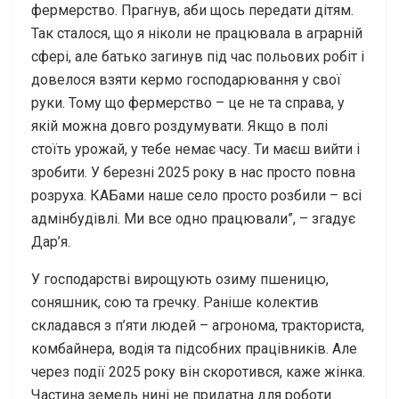
фермерство. Прагнув, аби щось передати дітям.
Так сталося, що я ніколи не працювала в аграрній
сфері, але батько загинув під час польових робіт і
довелося взяти кермо господарювання у свої
руки. Тому що фермерство – це не та справа, у
якій можна довго роздумувати. Якщо в полі
стоїть урожай, у тебе немає часу. Ти маєш вийти і
зробити. У березні 2025 року в нас просто повна
розруха. КАБами наше село просто розбили – всі
адмінбудівлі. Ми все одно працювали”, – згадує
Дар’я.
У господарстві вирощують озиму пшеницю,
соняшник, сою та гречку. Раніше колектив
складався з п’яти людей – агронома, тракториста,
комбайнера, водія та підсобних працівників. Але
через події 2025 року він скоротився, каже жінка.
Частина земель нині не придатна для роботи