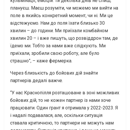
кульмінації, емоцій. Ти декілька днів не спиш,
плануєш. Маєш розуміти, чи можемо ми вийти на
поле в якийсь конкретний момент, чи ні. Ми це
відстежуємо. Нам до поля їхати близько 30
хвилин – до години. Ми приїхали комбайном
хвилин 20 – і вже пишуть, що розвіддрон там, де
їдемо ми. Тобто за нами вже слідкують. Ми
приїхали, зробили свою роботу, але було
страшно”, – каже фермерка.
Через близькість до бойових дій знайти
партнерів дедалі важче.
“У нас Краснопілля розташоване в зоні можливих
бойових дій, то не кожен партнер із нами хоче
працювати. Один грант я отримала у 2022-2023. Я
і надалі подавалася, але, оскільки ситуація
ставала критичною, то партнери не можуть нам