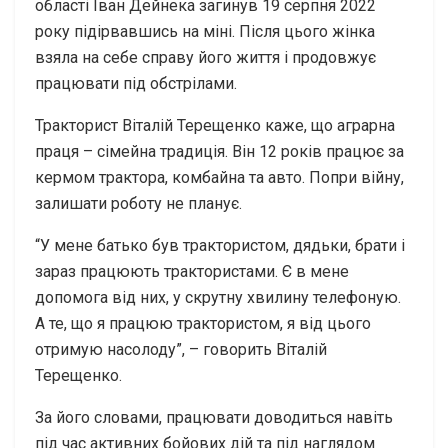
області Іван Дейнека загинув 19 серпня 2022
року підірвавшись на міні. Після цього жінка
взяла на себе справу його життя і продовжує
працювати під обстрілами.
Тракторист Віталій Терещенко каже, що аграрна
праця – сімейна традиція. Він 12 років працює за
кермом трактора, комбайна та авто. Попри війну,
залишати роботу не планує.
“У мене батько був трактористом, дядьки, брати і
зараз працюють трактористами. Є в мене
допомога від них, у скрутну хвилину телефоную.
А те, що я працюю трактористом, я від цього
отримую насолоду”, – говорить Віталій
Терещенко.
За його словами, працювати доводиться навіть
під час активних бойових дій та під наглядом