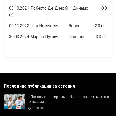
03.10.2021 Роберто Де Дзербі Динамо 0:0
(г)
09.11.2022 Ігор Йовічевіч Верес 2:0 (г)
30.03.2024 Маріно Пушич Оболонь 3:0 (г)
Последние публикации за сегодня
«Полесье» шокировало «Копенгаген» в матче с
6 голами
06.08.2026