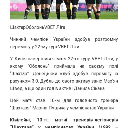
ШахтарОболоньVBET Ліга
Чинний чемпіон України здобув розгромну
перемогу у 22-му турі VBET Ліги
У Києві завершився матч 22-го туру VBET Ліги, у
якому “Оболонь” приймала на своєму полі
“Шахтар”. Донецький клуб здобув перемогу із
рахунком 3:0. Дубль до свого активу заніс Мар’ян
Швед, а ще один гол в активі Данила Сікана.
Цей матч став 10-м для головного тренера
“Шахтаря” Маріно Пушича у чемпіонатах України.
Ювілейні, 10-ті, матчі тренерів-легіонерів
“Шахтаря” у чемпіонатах України (1992 –