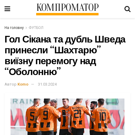
КОМПРОМАТОР
На головну
ФУТБОЛ
Гол Сікана та дубль Шведа
принесли “Шахтарю”
виїзну перемогу над
“Оболонню”
Автор
Komo
31.03.2024