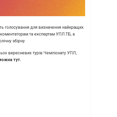
ить голосування для визначення найкращих
 коментаторам та експертам УПЛ.ТБ, а
лічну збірну.
трьох вересневих турів Чемпіонату УПЛ,
можна тут.