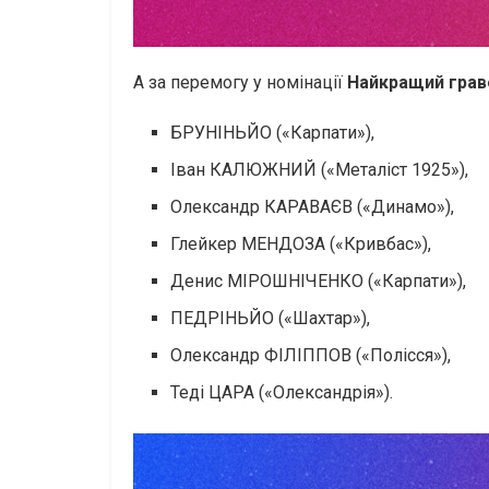
А за перемогу у номінації
Найкращий грав
БРУНІНЬЙО («Карпати»),
Іван КАЛЮЖНИЙ («Металіст 1925»),
Олександр КАРАВАЄВ («Динамо»),
Глейкер МЕНДОЗА («Кривбас»),
Денис МІРОШНІЧЕНКО («Карпати»),
ПЕДРІНЬЙО («Шахтар»),
Олександр ФІЛІППОВ («Полісся»),
Теді ЦАРА («Олександрія»).