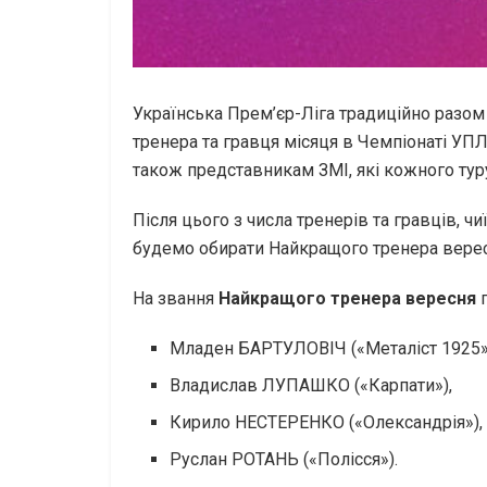
Українська Прем’єр-Ліга традиційно разом
тренера та гравця місяця в Чемпіонаті УП
також представникам ЗМІ, які кожного тур
Після цього з числа тренерів та гравців, ч
будемо обирати Найкращого тренера верес
На звання
Найкращого тренера вересня
Младен БАРТУЛОВІЧ («Металіст 1925»
Владислав ЛУПАШКО («Карпати»),
Кирило НЕСТЕРЕНКО («Олександрія»),
Руслан РОТАНЬ («Полісся»).