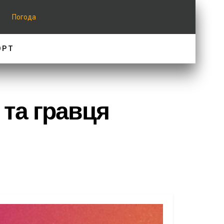
Погода
ОРТ
 та гравця