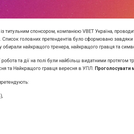
 із титульним спонсором, компанією VBET Україна, провод
Л. Список головних претендентів було сформовано завдяки
у обирали найкращого тренера, найкращого гравця та симво
иї робота та дії на полі були найбільш видатними протягом 
ня та Найкращого гравця вересня в УПЛ.
Проголосувати 
претендують:
),