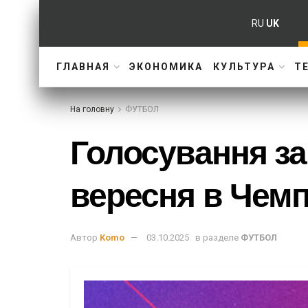
RU
UK
ГЛАВНАЯ
ЭКОНОМИКА
КУЛЬТУРА
Т
На головну
ФУТБОЛ
Голосування за
вересня в Чемп
Автор
Komo
03.10.2025
в разделе
ФУТБОЛ