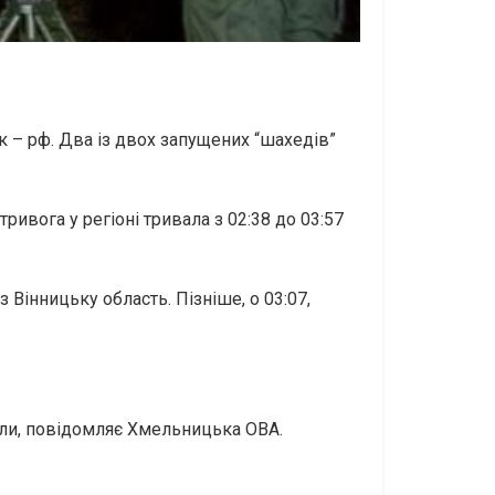
 – рф. Два із двох запущених “шахедів”
ривога у регіоні тривала з 02:38 до 03:57
Вінницьку область. Пізніше, о 03:07,
али, повідомляє Хмельницька ОВА.