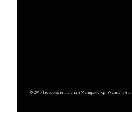
© 2017 Інформаційна агенція "Компроматор - Україна" ukrai