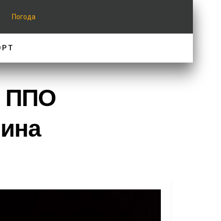
Погода
ОРТ
: ППО
чина