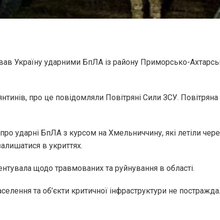
ував Україну ударними БпЛА із району Приморсько-Ахтарськ
тинів, про це повідомляли Повітряні Сили ЗСУ. Повітряна т
о ударні БпЛА з курсом на Хмельниччину, які летіли через 
алишатися в укриттях.
нтувала щодо травмованих та руйнування в області.
селення та об’єкти критичної інфраструктури не постражд