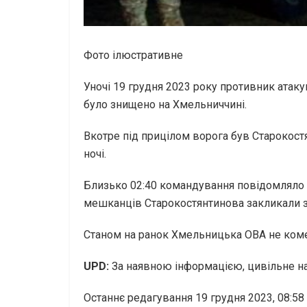
Фото ілюстративне
Уночі 19 грудня 2023 року противник атак
було знищено на Хмельниччині.
Вкотре під прицілом ворога був Старокостян
ночі.
Близько 02:40 командування повідомляло пр
мешканців Старокостянтинова закликали з
Станом на ранок Хмельницька ОВА не коме
UPD:
За наявною інформацією, цивільне на
Останнє редагування 19 грудня 2023, 08:58