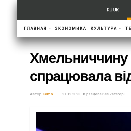
RU
UK
ГЛАВНАЯ
ЭКОНОМИКА
КУЛЬТУРА
Т
Хмельниччину 
спрацювала ві
Автор
Komo
21.12.2023
в разделе
Без категорії