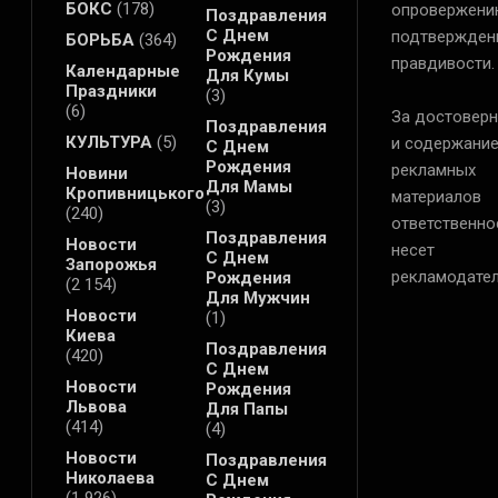
БОКС
(178)
опровержени
Поздравления
С Днем
подтвержден
БОРЬБА
(364)
Рождения
правдивости.
Календарные
Для Кумы
Праздники
(3)
(6)
За достоверн
Поздравления
КУЛЬТУРА
(5)
и содержани
С Днем
Рождения
рекламных
Новини
Для Мамы
Кропивницького
материалов
(3)
(240)
ответственно
Поздравления
Новости
несет
С Днем
Запорожья
рекламодател
Рождения
(2 154)
Для Мужчин
Новости
(1)
Киева
Поздравления
(420)
С Днем
Новости
Рождения
Львова
Для Папы
(414)
(4)
Новости
Поздравления
Николаева
С Днем