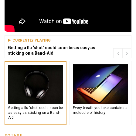
CURRENTLY PLAYING
Getting a flu ‘shot’ could soon be as easy as
sticking on a Band-Aid
Getting a flu ‘shot’ could soon be
Every breath you take contains a
as easy as sticking on a Band-
molecule of history
Aid
ФУТБОЛ