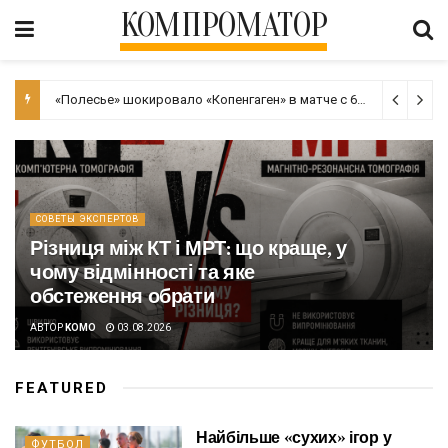
КОМПРОМАТОР
«Полесье» шокировало «Копенгаген» в матче с 6 голами
06.08
СОВЕТЫ ЭКСПЕРТОВ
Різниця між КТ і МРТ: що краще, у
чому відмінності та яке
обстеження обрати
АВТОР
KOMO
03.08.2026
FEATURED
Найбільше «сухих» ігор у
ФУТБОЛ