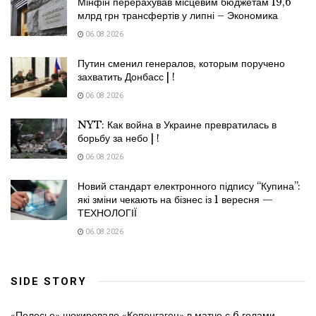
Мінфін перерахував місцевим бюджетам 19,6
млрд грн трансфертів у липні – Экономика
06.08.2026
Путин сменил генералов, которым поручено
захватить Донбасс | !
06.08.2026
NYT: Как война в Украине превратилась в
борьбу за небо | !
06.08.2026
Новий стандарт електронного підпису “Купина”:
які зміни чекають на бізнес із 1 вересня —
ТЕХНОЛОГІЇ
06.08.2026
SIDE STORY
«Полесье» шокировало «Копенгаген» в матче с 6 голами