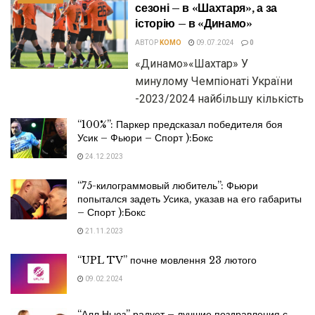
сезоні – в «Шахтаря», а за
історію – в «Динамо»
АВТОР
KOMO
09.07.2024
0
«Динамо»«Шахтар» У
минулому Чемпіонаті України
-2023/2024 найбільшу кількість
матчів без пропущених голів
“100%”: Паркер предсказал победителя боя
провели чемпіони з «Шахтаря»
Усик – Фьюри – Спорт ):Бокс
- 14 ігор, в...
24.12.2023
ПОДРОБНЕЕ
“75-килограммовый любитель”: Фьюри
попытался задеть Усика, указав на его габариты
– Спорт ):Бокс
21.11.2023
“UPL TV” почне мовлення 23 лютого
09.02.2024
“Алл Ньюз” радует – лучшие поздравления с