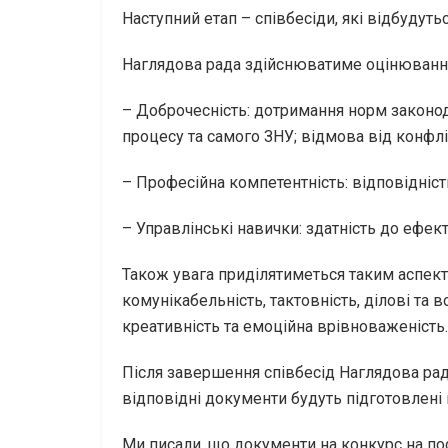
Наступний етап – співбесіди, які відбудуть
Наглядова рада здійснюватиме оцінювання
– Доброчесність: дотримання норм законодав
процесу та самого ЗНУ; відмова від конфлік
– Професійна компетентність: відповідніст
– Управлінські навички: здатність до ефек
Також увага приділятиметься таким аспекта
комунікабельність, тактовність, ділові та в
креативність та емоційна врівноваженість.
Після завершення співбесід Наглядова ра
відповідні документи будуть підготовлені 
Ми писали, що документи на конкурс на по