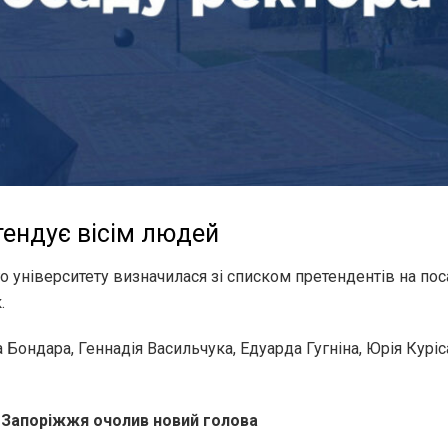
тендує вісім людей
о університету визначилася зі списком претендентів на по
.
 Бондара, Геннадія Васильчука, Едуарда Гугніна, Юрія Курі
 Запоріжжя очолив новий голова