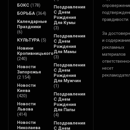
БОКС
(178)
опровержени
Поздравления
С Днем
подтвержден
БОРЬБА
(364)
Рождения
правдивости.
Календарные
Для Кумы
Праздники
(3)
(6)
За достоверн
Поздравления
КУЛЬТУРА
(5)
и содержани
С Днем
Рождения
рекламных
Новини
Для Мамы
Кропивницького
материалов
(3)
(240)
ответственно
Поздравления
Новости
несет
С Днем
Запорожья
рекламодател
Рождения
(2 154)
Для Мужчин
Новости
(1)
Киева
Поздравления
(420)
С Днем
Новости
Рождения
Львова
Для Папы
(414)
(4)
Новости
Поздравления
Николаева
С Днем