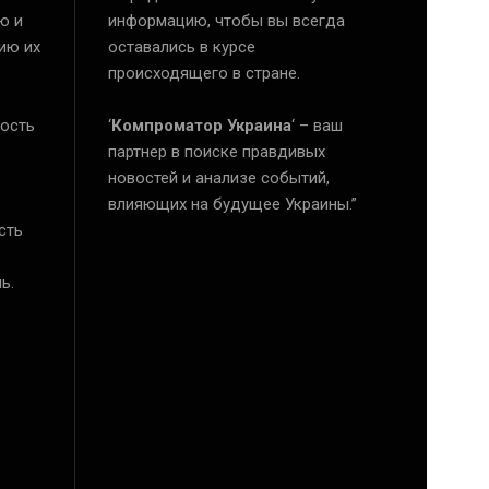
ю и
информацию, чтобы вы всегда
ию их
оставались в курсе
происходящего в стране.
ость
‘
Компроматор Украина
‘ – ваш
е
партнер в поиске правдивых
новостей и анализе событий,
влияющих на будущее Украины.”
сть
ь.