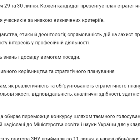
ся 29 та 30 липня. Кожен кандидат презентує план стратегіч
 учасників за низкою визначених критеріїв.
ства, етики й деонтології; спрямованість дій на захист пр
ту інтересів у професійній діяльності.
ь знань і досвіду вимогам посади.
тивного керівництва та стратегічного планування.
м, як реалістичність та обґрунтованість стратегічного пл
ольові якості, відповідальність, аналітичні здібності, здатн
да обирає переможця конкурсу шляхом таємного голосуван
й надіслані до Міністерства освіти і науки України для ук
саду ректора ЗНУ приймали до 11 липня, а наразі обов’язк