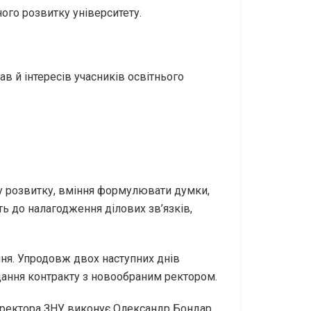
ного розвитку університету.
ав й інтересів учасників освітнього
ану розвитку, вміння формулювати думки,
ість до налагодження ділових зв’язків,
ня. Упродовж двох наступних днів
ладання контракту з новообраним ректором.
и ректора ЗНУ виконує Олександр Бондар.