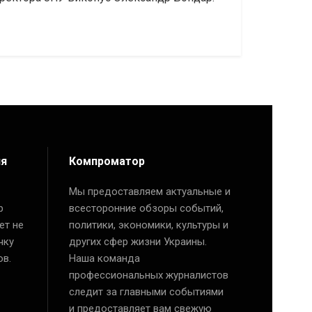
ия
Компроматор
Мы предоставляем актуальные и
р
всесторонние обзоры событий,
ет не
политики, экономики, культуры и
чку
других сфер жизни Украины.
ов.
Наша команда
профессиональных журналистов
следит за главными событиями
и предоставляет вам свежую