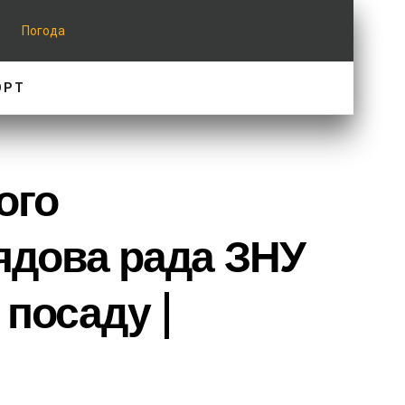
Погода
ОРТ
ого
ядова рада ЗНУ
 посаду |