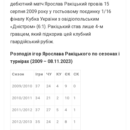
дебютний матч Ярослав Ракіцький провів 15
серпня 2009 року у гостьовому поєдинку 1/16
фіналу Кубка України з овідіопольським
«Дністром» (6:1). Ракіцький став лише 4-м
гравцем, який підкорив цей клубний
гвардійський рубіж.
Розподіл ігор Ярослава Ракіцького по сезонах і
турнірах (2009 – 08.11.2023)
Сезон
Ігри
ЧУ
КУ
ЄК
СК
2009/2010
37
24
4
9
0
2010/2011
34
21
2
10
1
2011/2012
37
27
5
4
1
2012/2013
35
24
2
8
1