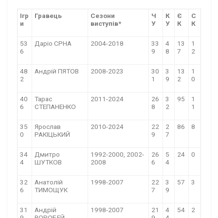
Ігр
Гравець
Сезони
Ч
К
Є
С
и
виступів*
У
У
К
К
53
Даріо СРНА
2004-2018
33
4
13
1
6
9
8
7
2
48
Андрій ПЯТОВ
2008-2023
30
3
13
1
2
1
9
2
0
40
Тарас
2011-2024
26
3
95
1
6
СТЕПАНЕНКО
8
2
1
35
Ярослав
2010-2024
22
2
86
8
0
РАКІЦЬКИЙ
9
7
34
Дмитро
1992-2000, 2002-
26
5
24
0
4
ШУТКОВ
2008
6
4
32
Анатолій
1998-2007
22
3
57
3
6
ТИМОЩУК
7
9
31
Андрій
1998-2007
21
4
54
2
9
ВОРОБЕЙ
9
4