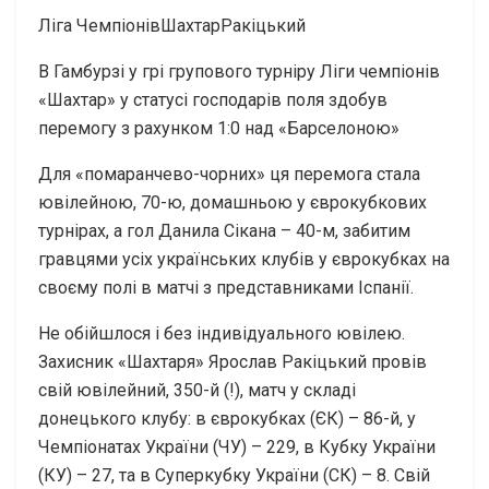
Ліга ЧемпіонівШахтарРакіцький
В Гамбурзі у грі групового турніру Ліги чемпіонів
«Шахтар» у статусі господарів поля здобув
перемогу з рахунком 1:0 над «Барселоною»
Для «помаранчево-чорних» ця перемога стала
ювілейною, 70-ю, домашньою у єврокубкових
турнірах, а гол Данила Сікана – 40-м, забитим
гравцями усіх українських клубів у єврокубках на
своєму полі в матчі з представниками Іспанії.
Не обійшлося і без індивідуального ювілею.
Захисник «Шахтаря» Ярослав Ракіцький провів
свій ювілейний, 350-й (!), матч у складі
донецького клубу: в єврокубках (ЄК) – 86-й, у
Чемпіонатах України (ЧУ) – 229, в Кубку України
(КУ) – 27, та в Суперкубку України (СК) – 8. Свій