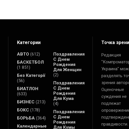
Категории
Точка зрен
АВТО
(612)
Поздравления
Редакция
С Днем
"Компромато
БАСКЕТБОЛ
Рождения
(1 851)
Украина" мож
Для Женщин
(2)
Без Категорії
разделять то
(56)
зрения автор
Поздравления
С Днем
БИАТЛОН
Оценочные
Рождения
(633)
суждения не
Для Кума
БИЗНЕС
(213)
подлежат
(4)
БОКС
(178)
опровержени
Поздравления
С Днем
подтвержден
БОРЬБА
(364)
Рождения
правдивости.
Календарные
Для Кумы