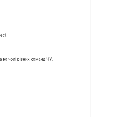
есі.
 на чолі різних команд ЧУ.