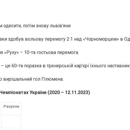
м одесити, потім знову львів’яни
таки здобув вольову перемогу 2:1 над «Чорноморцем» в Од
я «Руху» – 10-та гостьова перемога.
 це 60-та поразка в тренерській кар’єрі їхнього наставника
ю вирішальний гол Плюмена.
в Чемпіонатах України
(2020 – 12.11.2023)
к
Рахунок