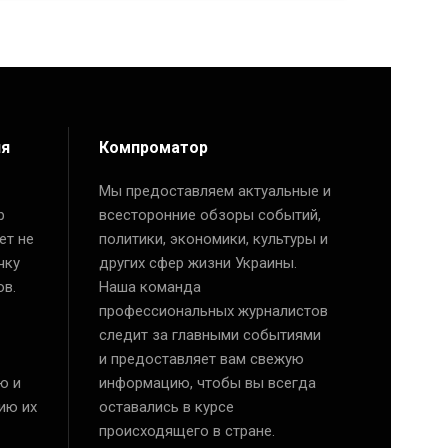
ия
Компроматор
Мы предоставляем актуальные и
р
всесторонние обзоры событий,
ет не
политики, экономики, культуры и
чку
других сфер жизни Украины.
ов.
Наша команда
профессиональных журналистов
следит за главными событиями
и предоставляет вам свежую
ю и
информацию, чтобы вы всегда
ию их
оставались в курсе
происходящего в стране.