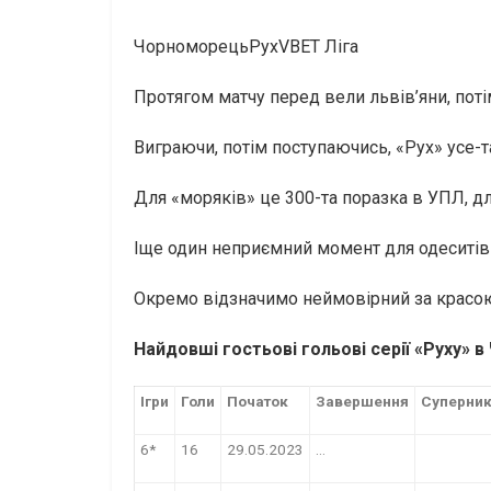
ЧорноморецьРухVBET Ліга
Протягом матчу перед вели львів’яни, поті
Виграючи, потім поступаючись, «Рух» усе-
Для «моряків» це 300-та поразка в УПЛ, дл
Іще один неприємний момент для одеситів –
Окремо відзначимо неймовірний за красо
Найдовші гостьові
гольові серії «Руху» 
Ігри
Голи
Початок
Завершення
Суперни
6*
16
29.05.2023
…