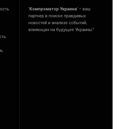
ость
‘
Компроматор Украина
‘ – ваш
е
партнер в поиске правдивых
новостей и анализе событий,
влияющих на будущее Украины.”
сть
ь.