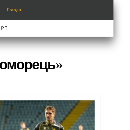
Погода
ОРТ
номорець»