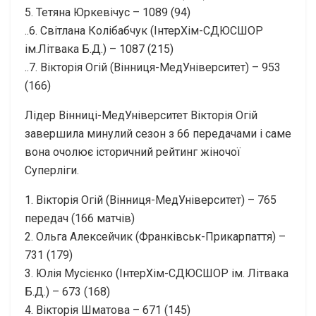
5. Тетяна Юркевічус – 1089 (94)
..6. Світлана Колібабчук (ІнтерХім-СДЮСШОР
ім.Літвака Б.Д.) – 1087 (215)
..7. Вікторія Огій (Вінниця-МедУніверситет) – 953
(166)
Лідер Вінниці-МедУніверситет Вікторія Огій
завершила минулий сезон з 66 передачами і саме
вона очолює історичний рейтинг жіночої
Суперліги.
1. Вікторія Огій (Вінниця-МедУніверситет) – 765
передач (166 матчів)
2. Ольга Алексейчик (Франківськ-Прикарпаття) –
731 (179)
3. Юлія Мусієнко (ІнтерХім-СДЮСШОР ім. Літвака
Б.Д.) – 673 (168)
4. Вікторія Шматова – 671 (145)