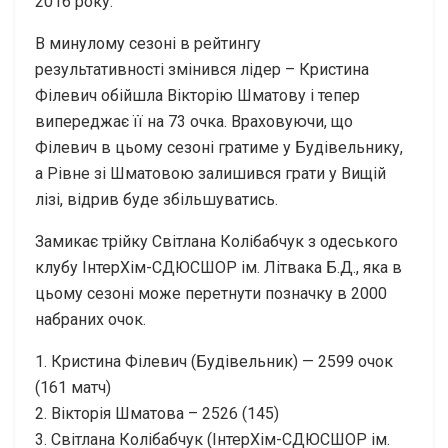
2016 року.
В минулому сезоні в рейтингу
результативності змінився лідер – Кристина
Філевич обійшла Вікторію Шматову і тепер
випереджає її на 73 очка. Враховуючи, що
Філевич в цьому сезоні гратиме у Будівельнику,
а Рівне зі Шматовою залишився грати у Вищій
лізі, відрив буде збільшуватись.
Замикає трійку Світлана Колібабчук з одеського
клубу ІнтерХім-СДЮСШОР ім. Літвака Б.Д., яка в
цьому сезоні може перетнути позначку в 2000
набраних очок.
1. Кристина Філевич (Будівельник) — 2599 очок
(161 матч)
2. Вікторія Шматова – 2526 (145)
3. Світлана Колібабчук (ІнтерХім-СДЮСШОР ім.