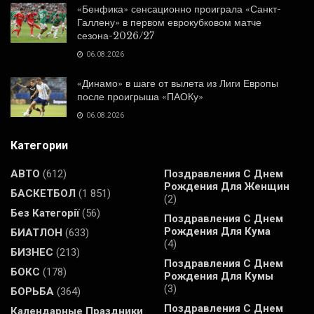
«Бенфика» сенсационно проиграла «Санкт-
Галлену» в первом еврокубковом матче
сезона-2026/27
06.08.2026
«Динамо» в шаге от вылета из Лиги Европы
после проигрыша «ПАОКу»
06.08.2026
Категории
АВТО
(612)
Поздравления С Днем
Рождения Для Женщин
БАСКЕТБОЛ
(1 851)
(2)
Без Категорії
(56)
Поздравления С Днем
Рождения Для Кума
БИАТЛОН
(633)
(4)
БИЗНЕС
(213)
Поздравления С Днем
БОКС
(178)
Рождения Для Кумы
(3)
БОРЬБА
(364)
Поздравления С Днем
Календарные Праздники