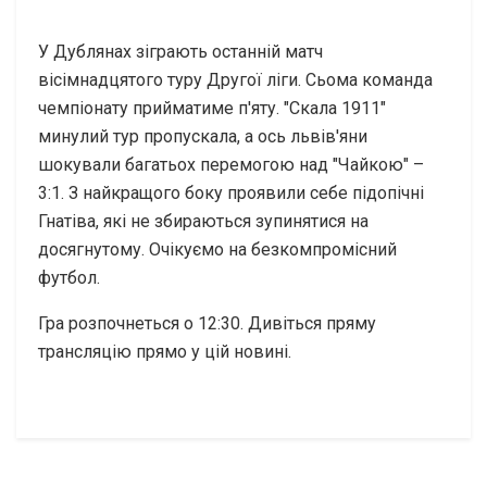
У Дублянах зіграють останній матч
вісімнадцятого туру Другої ліги. Сьома команда
чемпіонату прийматиме п'яту. "Скала 1911"
минулий тур пропускала, а ось львів'яни
шокували багатьох перемогою над "Чайкою" –
3:1. З найкращого боку проявили себе підопічні
Гнатіва, які не збираються зупинятися на
досягнутому. Очікуємо на безкомпромісний
футбол.
Гра розпочнеться о 12:30. Дивіться пряму
трансляцію прямо у цій новині.