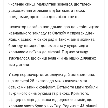
численні синці. Малолітній зізнався, що тілесні
ушкодження отримав від батьків, а також
повідомив, що кілька днів нічого не їв.
Інспектор негайно повідомив про це керівництво
навчального закладу та Службу у справах дітей
Жашківської міської ради. Також він викликав
бригаду швидкої допомоги та у супроводі з
хлопчиком поїхав до лікарні. Під час огляду
з’ясувалося, що синці наявні й на інших ділянках
тіла дитини.
У ході першочергових слідчих дій встановлено,
що ввечері 25 листопада між хлопчиком та
батьками виник конфлікт. Батько та мати побили
13-річного сина руками та різкою. Крім того,
офіцер поліції дізнався від однокласників, що
хлопчик часто брав у них їжу. Родина – 43-річний