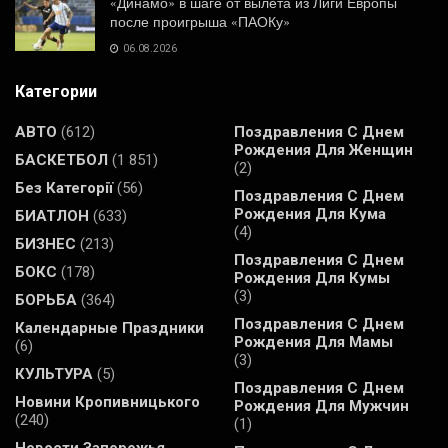
«Динамо» в шаге от вылета из Лиги Европы
после проигрыша «ПАОКу»
06.08.2026
Категории
АВТО
(612)
Поздравления С Днем
Рождения Для Женщин
БАСКЕТБОЛ
(1 851)
(2)
Без Категорії
(56)
Поздравления С Днем
Рождения Для Кума
БИАТЛОН
(633)
(4)
БИЗНЕС
(213)
Поздравления С Днем
БОКС
(178)
Рождения Для Кумы
(3)
БОРЬБА
(364)
Поздравления С Днем
Календарные Праздники
Рождения Для Мамы
(6)
(3)
КУЛЬТУРА
(5)
Поздравления С Днем
Новини Кропивницького
Рождения Для Мужчин
(240)
(1)
Новости Запорожья