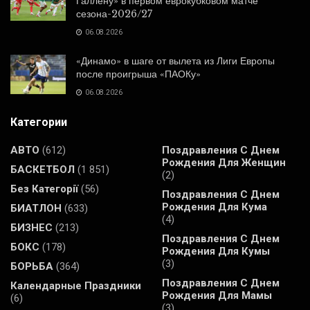
Галлену» в первом еврокубковом матче
сезона-2026/27
06.08.2026
«Динамо» в шаге от вылета из Лиги Европы
после проигрыша «ПАОКу»
06.08.2026
Категории
АВТО
(612)
Поздравления С Днем
Рождения Для Женщин
БАСКЕТБОЛ
(1 851)
(2)
Без Категорії
(56)
Поздравления С Днем
Рождения Для Кума
БИАТЛОН
(633)
(4)
БИЗНЕС
(213)
Поздравления С Днем
БОКС
(178)
Рождения Для Кумы
(3)
БОРЬБА
(364)
Поздравления С Днем
Календарные Праздники
Рождения Для Мамы
(6)
(3)