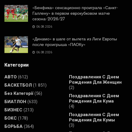
«Бенфика» сенсационно проиграла «Санкт-
Галлену» в первом еврокубковом матче
сезона-2026/27
06.08.2026
«Динамо» в шаге от вылета из Лиги Европы
после проигрыша «ПАОКу»
06.08.2026
Категории
АВТО
(612)
Поздравления С Днем
Рождения Для Женщин
БАСКЕТБОЛ
(1 851)
(2)
Без Категорії
(56)
Поздравления С Днем
Рождения Для Кума
БИАТЛОН
(633)
(4)
БИЗНЕС
(213)
Поздравления С Днем
БОКС
(178)
Рождения Для Кумы
(3)
БОРЬБА
(364)