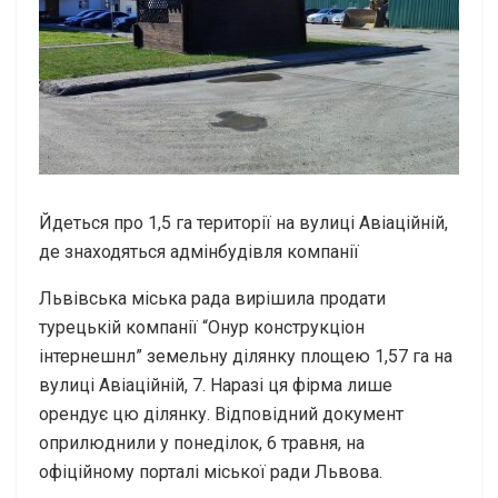
Йдеться про 1,5 га території на вулиці Авіаційній,
де знаходяться адмінбудівля компанії
Львівська міська рада вирішила продати
турецькій компанії “Онур конструкціон
інтернешнл” земельну ділянку площею 1,57 га на
вулиці Авіаційній, 7. Наразі ця фірма лише
орендує цю ділянку. Відповідний документ
оприлюднили у понеділок, 6 травня, на
офіційному порталі міської ради Львова.