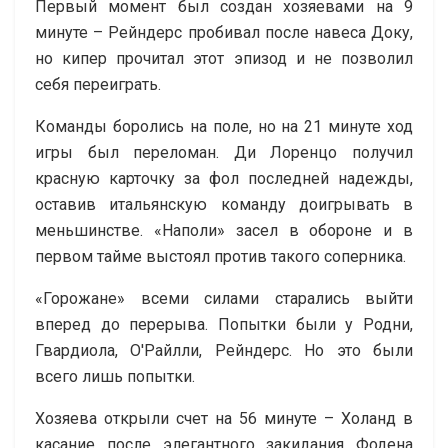
Первый момент был создан хозяевами на 9
минуте – Рейндерс пробивал после навеса Доку,
но кипер прочитал этот эпизод и не позволил
себя переиграть.
Команды боролись на поле, но на 21 минуте ход
игры был переломан. Ди Лоренцо получил
красную карточку за фол последней надежды,
оставив итальянскую команду доигрывать в
меньшинстве. «Наполи» засел в обороне и в
первом тайме выстоял против такого соперника.
«Горожане» всеми силами старались выйти
вперед до перерыва. Попытки были у Родни,
Гвардиола, О'Райлли, Рейндерс. Но это были
всего лишь попытки.
Хозяева открыли счет на 56 минуте – Холанд в
касание после элегантного закидания Фодена