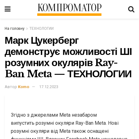
КОМПРОМАТОР
На головну
ТЕХНОЛОГИИ
Марк Цукерберг
демонструє можливості ШІ
розумних окулярів Ray-
Ban Meta — ТЕХНОЛОГИИ
Автор
Komo
17.12.2023
Згідно з джерелами Meta незабаром
випустить розумні окуляри Ray-Ban Meta. Нові
розумні окуляри від Meta також оснащені