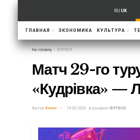
RU
UK
ГЛАВНАЯ
ЭКОНОМИКА
КУЛЬТУРА
Т
На головну
ФУТБОЛ
Матч 29-го тур
«Кудрівка» — Л
Автор
Komo
19.05.2026
в разделе
ФУТБОЛ