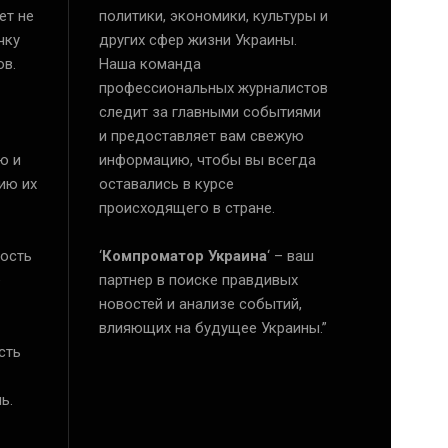
ет не
политики, экономики, культуры и
чку
других сфер жизни Украины.
ов.
Наша команда
профессиональных журналистов
следит за главными событиями
и предоставляет вам свежую
ю и
информацию, чтобы вы всегда
ию их
оставались в курсе
происходящего в стране.
ость
‘
Компроматор Украина
‘ – ваш
е
партнер в поиске правдивых
новостей и анализе событий,
влияющих на будущее Украины.”
сть
ь.