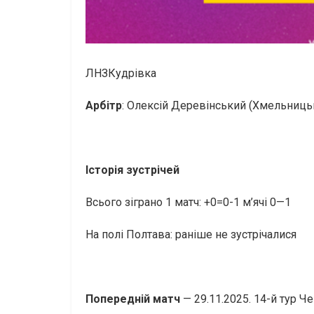
ЛНЗКудрівка
Арбітр
: Олексій Деревінський (Хмельницьк
Історія зустрічей
Всього зіграно 1 матч: +0=0-1 м’ячі 0—1
На полі Полтава: раніше не зустрічалися
Попередній матч
— 29.11.2025. 14-й тур Ч