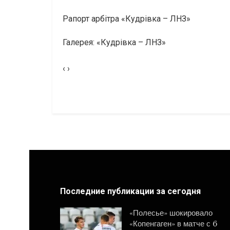
Рапорт арбітра «Кудрівка – ЛНЗ»
Галерея: «Кудрівка – ЛНЗ»
‹ ›
Последние публикации за сегодня
«Полесье» шокировало
«Копенгаген» в матче с 6