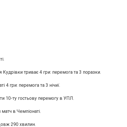
і.
Кудрівки триває 4 гри: перемога та 3 поразки.
 4 гри: перемога та 3 нічиї.
и 10-ту гостьову перемогу в УПЛ.
матч в Чемпіонаті.
довж 290 хвилин.