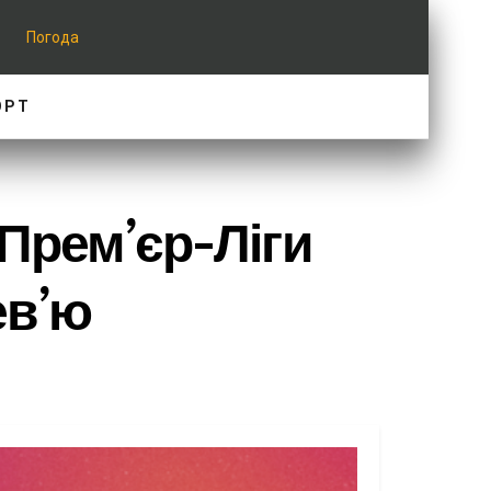
Погода
ОРТ
Прем’єр-Ліги
ев’ю