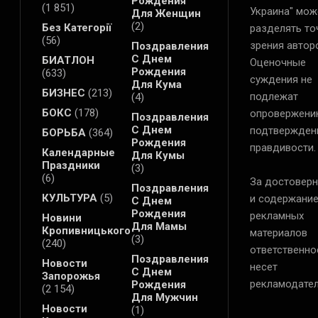
Рождения
(1 851)
Украина" мож
Для Женщин
(2)
Без Категорії
разделять то
(56)
зрения автор
Поздравления
С Днем
БИАТЛОН
Оценочные
Рождения
(633)
суждения не
Для Кума
БИЗНЕС
(213)
подлежат
(4)
БОКС
(178)
опровержени
Поздравления
С Днем
подтвержден
БОРЬБА
(364)
Рождения
правдивости.
Календарные
Для Кумы
Праздники
(3)
(6)
За достоверн
Поздравления
КУЛЬТУРА
(5)
и содержани
С Днем
Рождения
рекламных
Новини
Для Мамы
Кропивницького
материалов
(3)
(240)
ответственно
Поздравления
Новости
несет
С Днем
Запорожья
рекламодател
Рождения
(2 154)
Для Мужчин
Новости
(1)