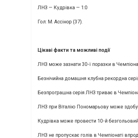
ЛНЗ — Кудрівка — 1:0
Гол: М. Ассінор (37).
Цікаві факти та можливі події
ЛНЗ може зазнати 30-ї поразки в Чемпіонат
Безнічийна домашня клубна рекордна серія 
Безпрограшна серія ЛНЗ триває в Чемпіонаті
ЛНЗ при Віталію Пономарьову може здобут
Кудрівка може провести 10-й безгольовий 
ЛНЗ не пропускає голів в Чемпіонаті впро