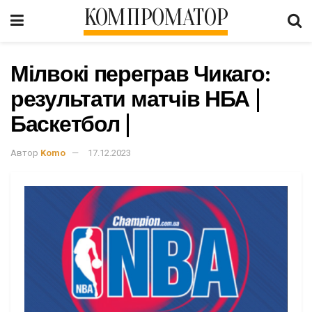
КОМПРОМАТОР
Мілвокі переграв Чикаго:
результати матчів НБА |
Баскетбол |
Автор
Komo
17.12.2023