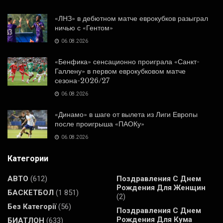
«ЛНЗ» в дебютном матче еврокубков разыграл
ничью с «Гентом»
06.08.2026
«Бенфика» сенсационно проиграла «Санкт-
Галлену» в первом еврокубковом матче
сезона-2026/27
06.08.2026
«Динамо» в шаге от вылета из Лиги Европы
после проигрыша «ПАОКу»
06.08.2026
Категории
АВТО
(612)
Поздравления С Днем
Рождения Для Женщин
БАСКЕТБОЛ
(1 851)
(2)
Без Категорії
(56)
Поздравления С Днем
Рождения Для Кума
БИАТЛОН
(633)