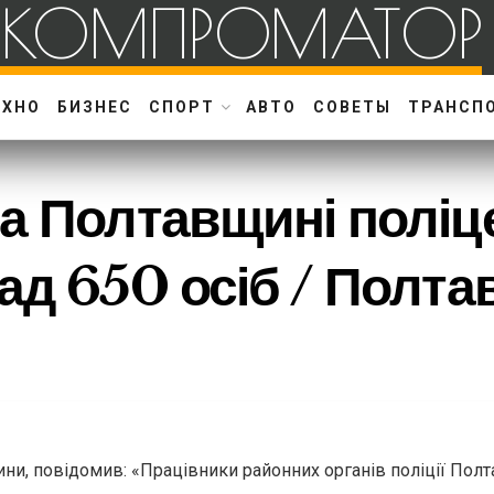
КОМПРОМАТОР
ЕХНО
БИЗНЕС
СПОРТ
АВТО
СОВЕТЫ
ТРАНСП
на Полтавщині полі
ад 650 осіб / Полт
ини, повідомив: «Працівники районних органів поліції По