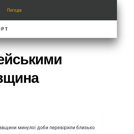
Погода
ОРТ
цейськими
авщина
лтавщини минулої доби перевірили близько