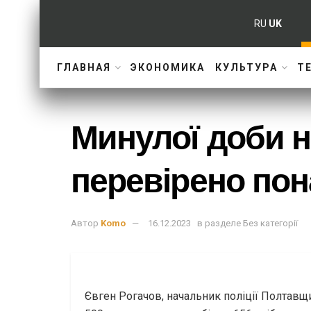
RU
UK
ГЛАВНАЯ
ЭКОНОМИКА
КУЛЬТУРА
Т
Минулої доби 
перевірено пон
Автор
Komo
16.12.2023
в разделе
Без категорії
Євген Рогачов, начальник поліції Полтавщ