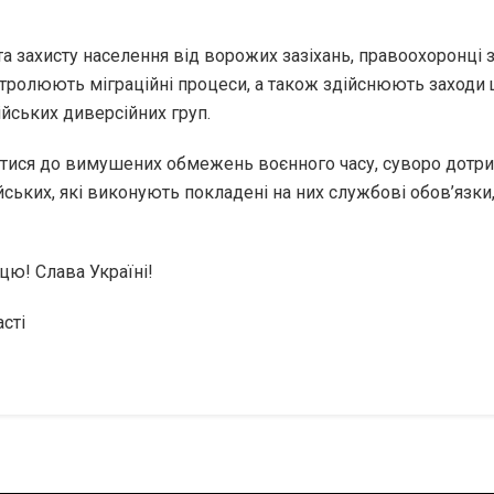
 та захисту населення від ворожих зазіхань, правоохоронц
тролюють міграційні процеси, а також здійснюють заход
сійських диверсійних груп.
тися до вимушених обмежень воєнного часу, суворо дотри
йських, які виконують покладені на них службові обов’язки
цю! Слава Україні!
асті