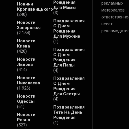
Рождения
рекламных
Новини
Для Мамы
Кропивницького
материалов
(3)
(240)
ответственно
Поздравления
Новости
несет
С Днем
Запорожья
рекламодател
Рождения
(2 154)
Для Мужчин
Новости
(1)
Киева
Поздравления
(420)
С Днем
Новости
Рождения
Львова
Для Папы
(414)
(4)
Новости
Поздравления
Николаева
С Днем
(1 926)
Рождения
Для Сестры
Новости
(4)
Одессы
(61)
Поздравления
Тете На День
Новости
Рождения
Ровно
(1)
(527)