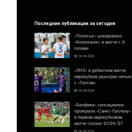
Последние публикации за сегодня
«Полесье» шокировало
«Копенгаген» в матче с 6
голами
06.08.2026
«ЛНЗ» в дебютном матче
еврокубков разыграл ничью
с «Гентом»
06.08.2026
«Бенфика» сенсационно
проиграла «Санкт-Галлену»
в первом еврокубковом
матче сезона-2026/27
06.08.2026