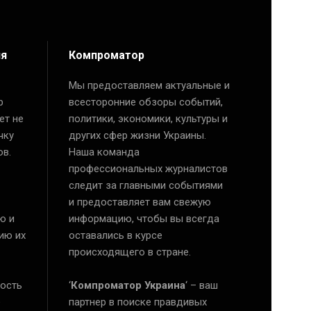
ия
Компроматор
Мы предоставляем актуальные и
р
всесторонние обзоры событий,
ет не
политики, экономики, культуры и
чку
других сфер жизни Украины.
ов.
Наша команда
профессиональных журналистов
следит за главными событиями
и предоставляет вам свежую
ю и
информацию, чтобы вы всегда
ию их
оставались в курсе
происходящего в стране.
ость
‘
Компроматор Украина
‘ – ваш
е
партнер в поиске правдивых