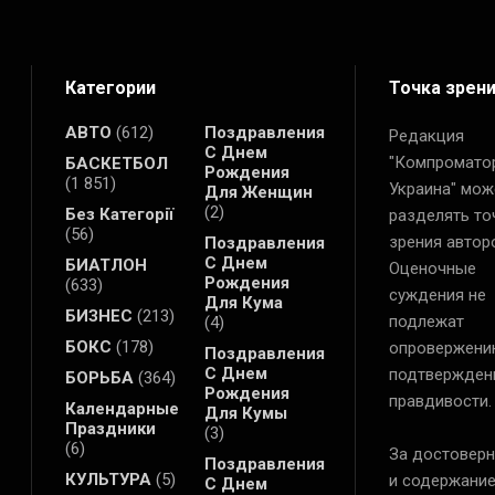
Категории
Точка зрен
АВТО
(612)
Поздравления
Редакция
С Днем
"Компромато
БАСКЕТБОЛ
Рождения
(1 851)
Украина" мож
Для Женщин
(2)
Без Категорії
разделять то
(56)
зрения автор
Поздравления
С Днем
БИАТЛОН
Оценочные
Рождения
(633)
суждения не
Для Кума
БИЗНЕС
(213)
подлежат
(4)
БОКС
(178)
опровержени
Поздравления
С Днем
подтвержден
БОРЬБА
(364)
Рождения
правдивости.
Календарные
Для Кумы
Праздники
(3)
(6)
За достоверн
Поздравления
КУЛЬТУРА
(5)
и содержани
С Днем