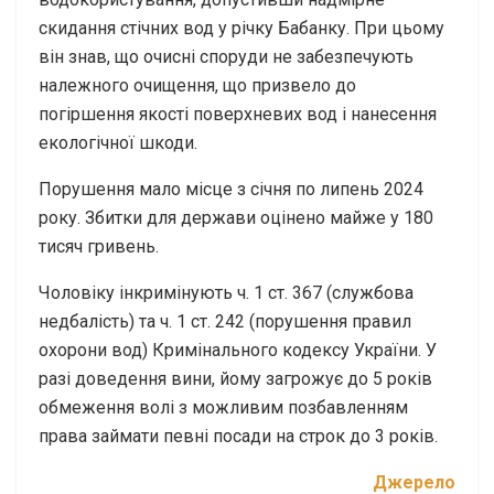
скидання стічних вод у річку Бабанку. При цьому
він знав, що очисні споруди не забезпечують
належного очищення, що призвело до
погіршення якості поверхневих вод і нанесення
екологічної шкоди.
Порушення мало місце з січня по липень 2024
року. Збитки для держави оцінено майже у 180
тисяч гривень.
Чоловіку інкримінують ч. 1 ст. 367 (службова
недбалість) та ч. 1 ст. 242 (порушення правил
охорони вод) Кримінального кодексу України. У
разі доведення вини, йому загрожує до 5 років
обмеження волі з можливим позбавленням
права займати певні посади на строк до 3 років.
Джерело