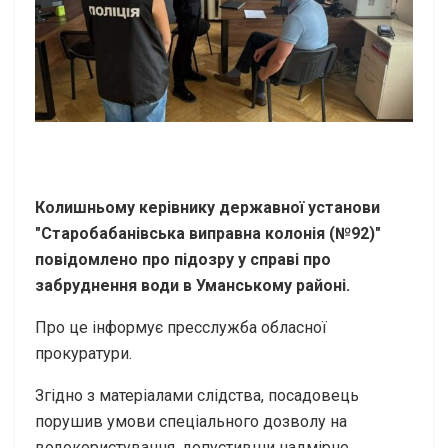
Колишньому керівнику державної установи
"Старобабанівська виправна колонія (№92)"
повідомлено про підозру у справі про
забруднення води в Уманському районі.
Про це інформує пресслужба обласної
прокуратури.
Згідно з матеріалами слідства, посадовець
порушив умови спеціального дозволу на
водокористування, допустивши надмірне