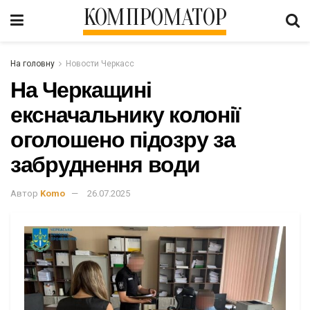
КОМПРОМАТОР
На головну
Новости Черкасс
На Черкащині
ексначальнику колонії
оголошено підозру за
забруднення води
Автор
Komo
26.07.2025