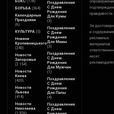
БОКС
(178)
опровержени
Поздравления
С Днем
подтвержден
БОРЬБА
(364)
Рождения
правдивости.
Календарные
Для Кумы
Праздники
(3)
(6)
За достоверн
Поздравления
КУЛЬТУРА
(5)
и содержани
С Днем
Рождения
рекламных
Новини
Для Мамы
Кропивницького
материалов
(3)
(240)
ответственно
Поздравления
Новости
несет
С Днем
Запорожья
рекламодател
Рождения
(2 154)
Для Мужчин
Новости
(1)
Киева
Поздравления
(420)
С Днем
Новости
Рождения
Львова
Для Папы
(414)
(4)
Новости
Поздравления
Николаева
С Днем
(1 926)
Рождения