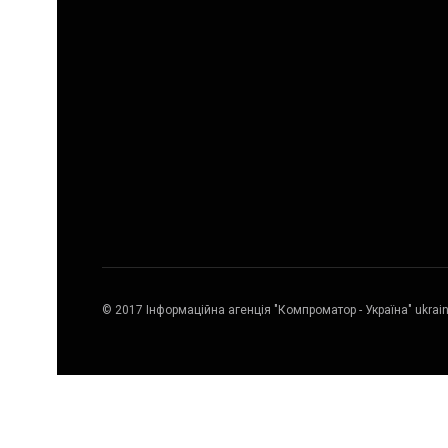
© 2017 Інформаційна агенція "Компроматор - Україна" ukrai