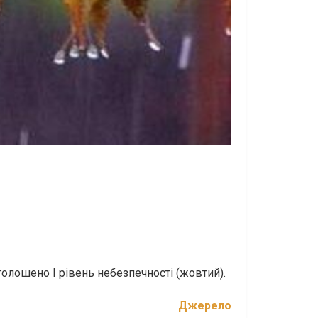
оголошено І рівень небезпечності (жовтий).
Джерело