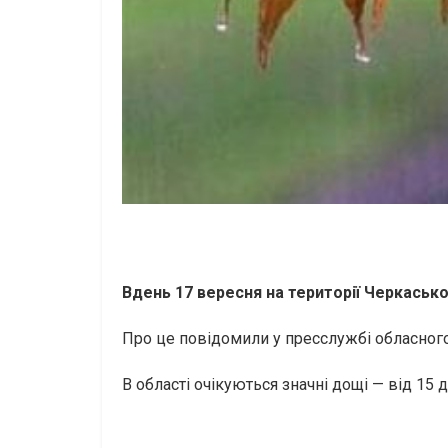
Вдень 17 вересня на території Черкасько
Про це повідомили у пресслужбі обласного
В області очікуються значні дощі — від 15 