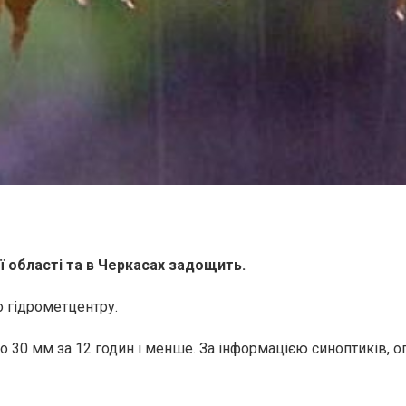
ї області та в Черкасах задощить.
 гідрометцентру.
до 30 мм за 12 годин і менше. За інформацією синоптиків, 