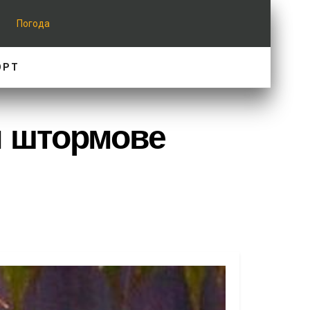
Погода
ОРТ
и штормове